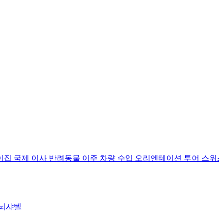
ss
Relo
이집
국제 이사
반려동물 이주
차량 수입
오리엔테이션 투어
스위
뇌샤텔