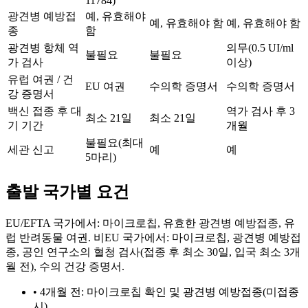
11784)
광견병 예방접
예, 유효해야
예, 유효해야 함
예, 유효해야 함
종
함
광견병 항체 역
의무(0.5 UI/ml
불필요
불필요
가 검사
이상)
유럽 여권 / 건
EU 여권
수의학 증명서
수의학 증명서
강 증명서
백신 접종 후 대
역가 검사 후 3
최소 21일
최소 21일
기 기간
개월
불필요(최대
세관 신고
예
예
5마리)
출발 국가별 요건
EU/EFTA 국가에서: 마이크로칩, 유효한 광견병 예방접종, 유
럽 반려동물 여권. 비EU 국가에서: 마이크로칩, 광견병 예방접
종, 공인 연구소의 혈청 검사(접종 후 최소 30일, 입국 최소 3개
월 전), 수의 건강 증명서.
•
4개월 전: 마이크로칩 확인 및 광견병 예방접종(미접종
시)