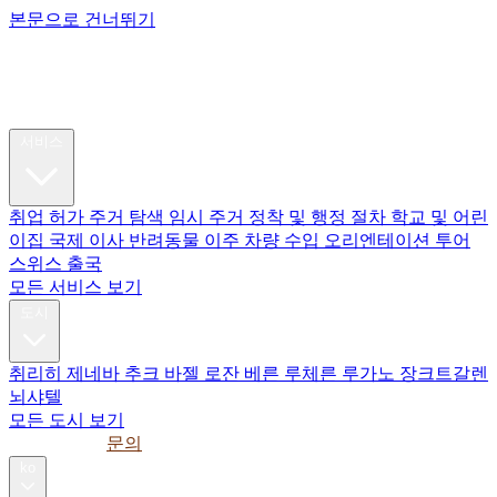
본문으로 건너뛰기
My Swiss
Relocation
이주
서비스
취업 허가
주거 탐색
임시 주거
정착 및 행정 절차
학교 및 어린
이집
국제 이사
반려동물 이주
차량 수입
오리엔테이션 투어
스위스 출국
모든 서비스 보기
도시
취리히
제네바
추크
바젤
로잔
베른
루체른
루가노
장크트갈렌
뇌샤텔
모든 도시 보기
가이드
기업
문의
ko