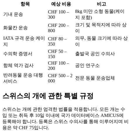
항목
예상 비용
비고
8kg 미만 소형 동물(케이
CHF 100 –
기내 운송
300
지 포함)
크기 및 목적지에 따라 상
CHF 200 –
화물칸 운송
800
이
IATA 규격 운송 케이
의무, 동물 크기에 따라 상
CHF 80 –
350
지
이
CHF 50 –
수의학 증명서
출발국 공인 수의사
150
CHF 100 –
항체 역가 검사
공인 연구소
200
반려동물 운송 대행
CHF 500 – 2
전문 동물 운송업체
000
서비스
스위스의 개에 관한 특별 규정
스위스는 개에 관한 엄격한 법률을 적용합니다. 모든 개는 수
입 또는 취득 후 10일 이내에 국가 데이터베이스 AMICUS에
등록해야 합니다. 등록은 스위스 수의사를 통해 이루어지며 비
용은 약 CHF 75입니다.