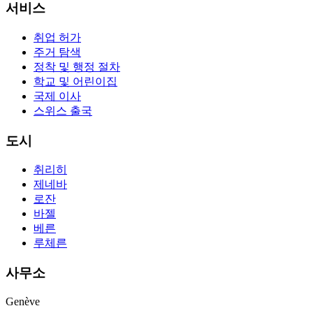
서비스
취업 허가
주거 탐색
정착 및 행정 절차
학교 및 어린이집
국제 이사
스위스 출국
도시
취리히
제네바
로잔
바젤
베른
루체른
사무소
Genève