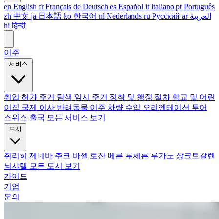
en
English
fr
Français
de
Deutsch
es
Español
it
Italiano
pt
Português
zh
中文
ja
日本語
ko
한국어
nl
Nederlands
ru
Русский
ar
العربية
hi
हिन्दी
이주
서비스
취업 허가
주거 탐색
임시 주거
정착 및 행정 절차
학교 및 어린
이집
국제 이사
반려동물 이주
차량 수입
오리엔테이션 투어
스위스 출국
모든 서비스 보기
도시
취리히
제네바
추크
바젤
로잔
베른
루체른
루가노
장크트갈렌
뇌샤텔
모든 도시 보기
가이드
기업
문의