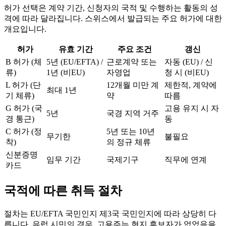
허가 선택은 계약 기간, 신청자의 국적 및 수행하는 활동의 성
격에 따라 달라집니다. 스위스에서 발급되는 주요 허가에 대한
개요입니다.
허가
유효 기간
주요 조건
갱신
B 허가 (체
5년 (EU/EFTA) /
근로계약 또는
자동 (EU) / 신
류)
1년 (비EU)
자영업
청 시 (비EU)
L 허가 (단
12개월 미만 계
제한적, 계약에
최대 1년
기 체류)
약
따름
G 허가 (국
고용 유지 시 자
5년
국경 지역 거주
경 통근)
동
C 허가 (정
5년 또는 10년
무기한
불필요
착)
의 정규 체류
신분증명
임무 기간
국제기구
직무에 연계
카드
국적에 따른 취득 절차
절차는 EU/EFTA 국민인지 제3국 국민인지에 따라 상당히 다
릅니다. 유럽 시민의 경우, 고용주는 현지 후보자가 없었음을