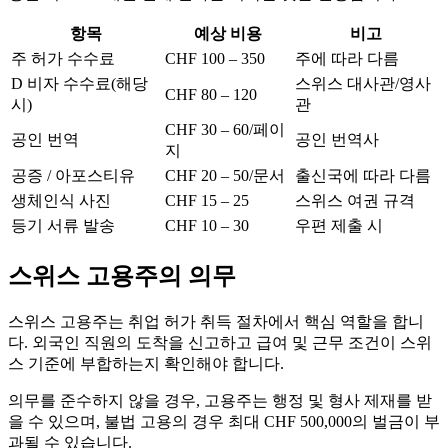
항목
예상 비용
비고
주 허가 수수료
CHF 100 – 350
주에 따라 다름
D 비자 수수료(해당
스위스 대사관/영사
CHF 80 – 120
시)
관
CHF 30 – 60/페이
공인 번역
공인 번역사
지
공증 / 아포스티유
CHF 20 – 50/문서
출신국에 따라 다름
생체인식 사진
CHF 15 – 25
스위스 여권 규격
등기 서류 발송
CHF 10 – 30
우편 제출 시
스위스 고용주의 의무
스위스 고용주는 취업 허가 취득 절차에서 핵심 역할을 합니
다. 외국인 직원의 도착을 신고하고 급여 및 근무 조건이 스위
스 기준에 부합하는지 확인해야 합니다.
의무를 준수하지 않을 경우, 고용주는 행정 및 형사 제재를 받
을 수 있으며, 불법 고용의 경우 최대 CHF 500,000의 벌금이 부
과될 수 있습니다.