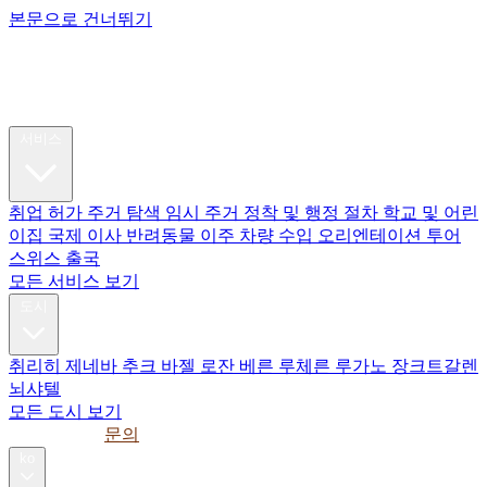
본문으로 건너뛰기
My Swiss
Relocation
이주
서비스
취업 허가
주거 탐색
임시 주거
정착 및 행정 절차
학교 및 어린
이집
국제 이사
반려동물 이주
차량 수입
오리엔테이션 투어
스위스 출국
모든 서비스 보기
도시
취리히
제네바
추크
바젤
로잔
베른
루체른
루가노
장크트갈렌
뇌샤텔
모든 도시 보기
가이드
기업
문의
ko