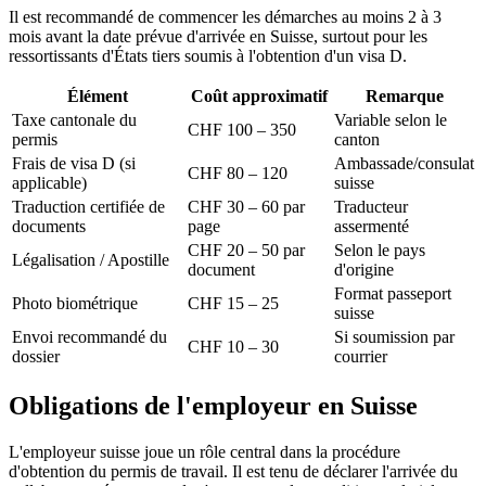
Il est recommandé de commencer les démarches au moins 2 à 3
mois avant la date prévue d'arrivée en Suisse, surtout pour les
ressortissants d'États tiers soumis à l'obtention d'un visa D.
Élément
Coût approximatif
Remarque
Taxe cantonale du
Variable selon le
CHF 100 – 350
permis
canton
Frais de visa D (si
Ambassade/consulat
CHF 80 – 120
applicable)
suisse
Traduction certifiée de
CHF 30 – 60 par
Traducteur
documents
page
assermenté
CHF 20 – 50 par
Selon le pays
Légalisation / Apostille
document
d'origine
Format passeport
Photo biométrique
CHF 15 – 25
suisse
Envoi recommandé du
Si soumission par
CHF 10 – 30
dossier
courrier
Obligations de l'employeur en Suisse
L'employeur suisse joue un rôle central dans la procédure
d'obtention du permis de travail. Il est tenu de déclarer l'arrivée du