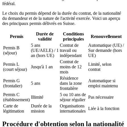
fédéral.
Le choix du permis dépend de la durée du contrat, de la nationalité
du demandeur et de la nature de l'activité exercée. Voici un aperçu
des principaux permis délivrés en Suisse.
Durée de
Conditions
Permis
Renouvellement
validité
principales
5 ans
Contrat de
Automatique (UE) /
Permis B
(UE/AELE) / 1
travail ou
Sur demande (hors
(séjour)
an (hors UE)
indépendant
UE)
Contrat de
Permis L
Limité, selon
Jusqu'à 1 an
moins de 12
(court séjour)
contrat
mois
Résidence
Permis G
Automatique si
5 ans
dans la zone
(frontalier)
emploi maintenu
frontalière
Permis C
5 ou 10 ans de
Illimité
Pas nécessaire
(établissement)
séjour régulier
Carte de
Durée de la
Organisations
Liée à la fonction
légitimation
mission
internationales
Procédure d'obtention selon la nationalité