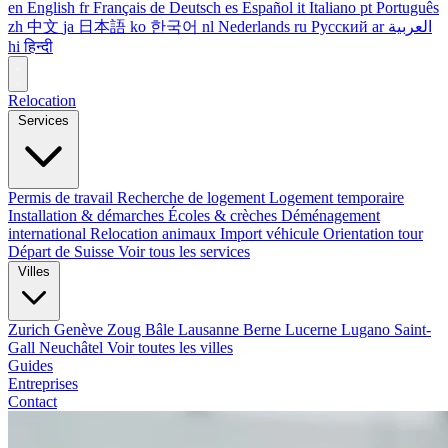
en
English
fr
Français
de
Deutsch
es
Español
it
Italiano
pt
Português
zh
中文
ja
日本語
ko
한국어
nl
Nederlands
ru
Русский
ar
العربية
hi
हिन्दी
Relocation
Services
Permis de travail
Recherche de logement
Logement temporaire
Installation & démarches
Écoles & crèches
Déménagement
international
Relocation animaux
Import véhicule
Orientation tour
Départ de Suisse
Voir tous les services
Villes
Zurich
Genève
Zoug
Bâle
Lausanne
Berne
Lucerne
Lugano
Saint-
Gall
Neuchâtel
Voir toutes les villes
Guides
Entreprises
Contact