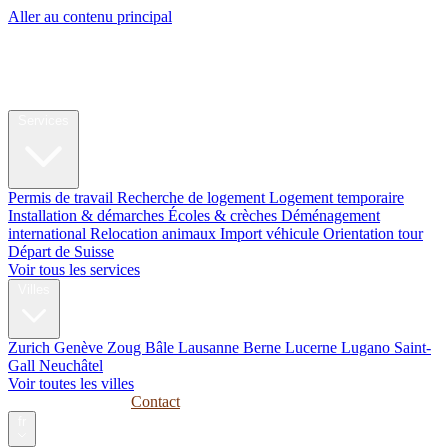
Aller au contenu principal
My Swiss
Relocation
Relocation
Services
Permis de travail
Recherche de logement
Logement temporaire
Installation & démarches
Écoles & crèches
Déménagement
international
Relocation animaux
Import véhicule
Orientation tour
Départ de Suisse
Voir tous les services
Villes
Zurich
Genève
Zoug
Bâle
Lausanne
Berne
Lucerne
Lugano
Saint-
Gall
Neuchâtel
Voir toutes les villes
Guides
Entreprises
Contact
fr