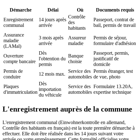
Démarche
Délai
Où
Documents requis
Contrôle
Enregistrement
14 jours après
Passeport, contrat de
des
communal
arrivée
bail, permis de travail
habitants
Assurance
3 mois après
Assureur
Permis de séjour,
maladie
arrivée
maladie
formulaire d'adhésion
(LAMal)
Dès
Passeport, permis,
Ouverture
Banque
l'obtention du
justificatif de
compte bancaire
choisie
permis
domicile
Permis de
Service des
Permis étranger, test
12 mois max.
conduire
automobiles
de vue, photo
Dès
Plaques
Service des
Formulaire 13.20A,
importation
d'immatriculation
automobiles
expertise technique
du véhicule
L'enregistrement auprès de la commune
L'enregistrement communal (Einwohnerkontrolle en allemand,
Contrôle des habitants en français) est la toute première démarche à
effectuer. Elle doit être réalisée dans les 14 jours suivant votre
arrivée ou votre emménagement. Cette formalité officialise votre