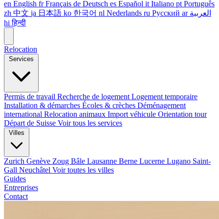
en
English
fr
Français
de
Deutsch
es
Español
it
Italiano
pt
Português
zh
中文
ja
日本語
ko
한국어
nl
Nederlands
ru
Русский
ar
العربية
hi
हिन्दी
Relocation
Services
Permis de travail
Recherche de logement
Logement temporaire
Installation & démarches
Écoles & crèches
Déménagement
international
Relocation animaux
Import véhicule
Orientation tour
Départ de Suisse
Voir tous les services
Villes
Zurich
Genève
Zoug
Bâle
Lausanne
Berne
Lucerne
Lugano
Saint-
Gall
Neuchâtel
Voir toutes les villes
Guides
Entreprises
Contact