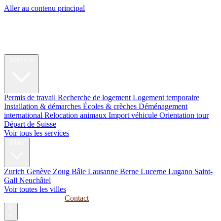
Aller au contenu principal
My Swiss
Relocation
Relocation
Services
Permis de travail
Recherche de logement
Logement temporaire
Installation & démarches
Écoles & crèches
Déménagement
international
Relocation animaux
Import véhicule
Orientation tour
Départ de Suisse
Voir tous les services
Villes
Zurich
Genève
Zoug
Bâle
Lausanne
Berne
Lucerne
Lugano
Saint-
Gall
Neuchâtel
Voir toutes les villes
Guides
Entreprises
Contact
fr