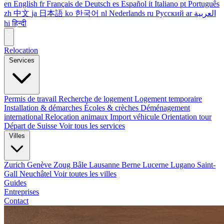
en
English
fr
Français
de
Deutsch
es
Español
it
Italiano
pt
Português
zh
中文
ja
日本語
ko
한국어
nl
Nederlands
ru
Русский
ar
العربية
hi
हिन्दी
Relocation
Services
Permis de travail
Recherche de logement
Logement temporaire
Installation & démarches
Écoles & crèches
Déménagement
international
Relocation animaux
Import véhicule
Orientation tour
Départ de Suisse
Voir tous les services
Villes
Zurich
Genève
Zoug
Bâle
Lausanne
Berne
Lucerne
Lugano
Saint-
Gall
Neuchâtel
Voir toutes les villes
Guides
Entreprises
Contact