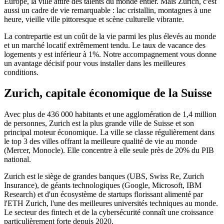
Europe, la ville attire des talents du monde entier. Mais Zurich, c'est
aussi un cadre de vie remarquable : lac cristallin, montagnes à une
heure, vieille ville pittoresque et scène culturelle vibrante.
La contrepartie est un coût de la vie parmi les plus élevés au monde
et un marché locatif extrêmement tendu. Le taux de vacance des
logements y est inférieur à 1%. Notre accompagnement vous donne
un avantage décisif pour vous installer dans les meilleures
conditions.
Zurich, capitale économique de la Suisse
Avec plus de 436 000 habitants et une agglomération de 1,4 million
de personnes, Zurich est la plus grande ville de Suisse et son
principal moteur économique. La ville se classe régulièrement dans
le top 3 des villes offrant la meilleure qualité de vie au monde
(Mercer, Monocle). Elle concentre à elle seule près de 20% du PIB
national.
Zurich est le siège de grandes banques (UBS, Swiss Re, Zurich
Insurance), de géants technologiques (Google, Microsoft, IBM
Research) et d'un écosystème de startups florissant alimenté par
l'ETH Zurich, l'une des meilleures universités techniques au monde.
Le secteur des fintech et de la cybersécurité connaît une croissance
particulièrement forte depuis 2020.