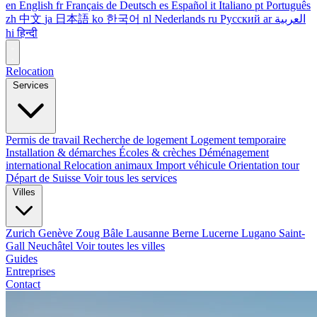
en
English
fr
Français
de
Deutsch
es
Español
it
Italiano
pt
Português
zh
中文
ja
日本語
ko
한국어
nl
Nederlands
ru
Русский
ar
العربية
hi
हिन्दी
Relocation
Services
Permis de travail
Recherche de logement
Logement temporaire
Installation & démarches
Écoles & crèches
Déménagement
international
Relocation animaux
Import véhicule
Orientation tour
Départ de Suisse
Voir tous les services
Villes
Zurich
Genève
Zoug
Bâle
Lausanne
Berne
Lucerne
Lugano
Saint-
Gall
Neuchâtel
Voir toutes les villes
Guides
Entreprises
Contact