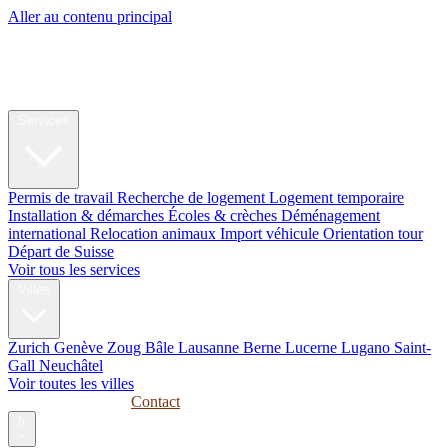
Aller au contenu principal
My Swiss
Relocation
Relocation
Services
Permis de travail
Recherche de logement
Logement temporaire
Installation & démarches
Écoles & crèches
Déménagement
international
Relocation animaux
Import véhicule
Orientation tour
Départ de Suisse
Voir tous les services
Villes
Zurich
Genève
Zoug
Bâle
Lausanne
Berne
Lucerne
Lugano
Saint-
Gall
Neuchâtel
Voir toutes les villes
Guides
Entreprises
Contact
fr