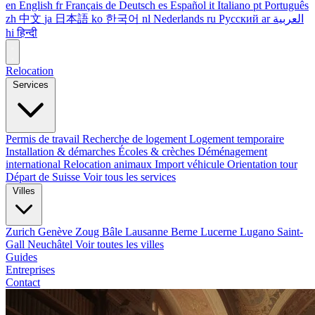
en
English
fr
Français
de
Deutsch
es
Español
it
Italiano
pt
Português
zh
中文
ja
日本語
ko
한국어
nl
Nederlands
ru
Русский
ar
العربية
hi
हिन्दी
Relocation
Services
Permis de travail
Recherche de logement
Logement temporaire
Installation & démarches
Écoles & crèches
Déménagement
international
Relocation animaux
Import véhicule
Orientation tour
Départ de Suisse
Voir tous les services
Villes
Zurich
Genève
Zoug
Bâle
Lausanne
Berne
Lucerne
Lugano
Saint-
Gall
Neuchâtel
Voir toutes les villes
Guides
Entreprises
Contact