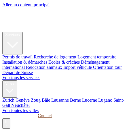
Aller au contenu principal
My Swiss
Relocation
Relocation
Services
Permis de travail
Recherche de logement
Logement temporaire
Installation & démarches
Écoles & crèches
Déménagement
international
Relocation animaux
Import véhicule
Orientation tour
Départ de Suisse
Voir tous les services
Villes
Zurich
Genève
Zoug
Bâle
Lausanne
Berne
Lucerne
Lugano
Saint-
Gall
Neuchâtel
Voir toutes les villes
Guides
Entreprises
Contact
fr