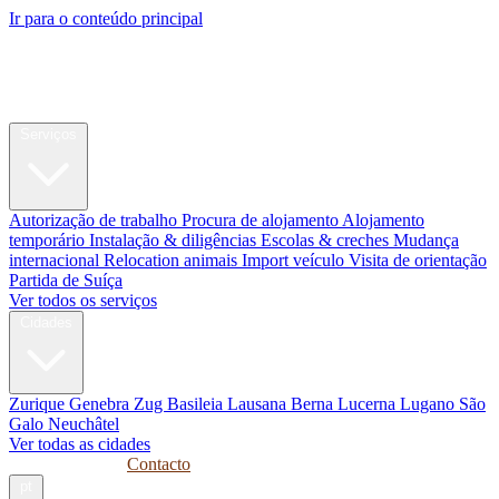
Ir para o conteúdo principal
My Swiss
Relocation
Relocation
Serviços
Autorização de trabalho
Procura de alojamento
Alojamento
temporário
Instalação & diligências
Escolas & creches
Mudança
internacional
Relocation animais
Import veículo
Visita de orientação
Partida de Suíça
Ver todos os serviços
Cidades
Zurique
Genebra
Zug
Basileia
Lausana
Berna
Lucerna
Lugano
São
Galo
Neuchâtel
Ver todas as cidades
Guias
Empresas
Contacto
pt