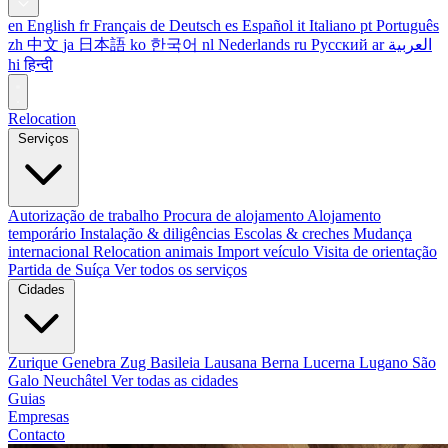
en
English
fr
Français
de
Deutsch
es
Español
it
Italiano
pt
Português
zh
中文
ja
日本語
ko
한국어
nl
Nederlands
ru
Русский
ar
العربية
hi
हिन्दी
Relocation
Serviços
Autorização de trabalho
Procura de alojamento
Alojamento
temporário
Instalação & diligências
Escolas & creches
Mudança
internacional
Relocation animais
Import veículo
Visita de orientação
Partida de Suíça
Ver todos os serviços
Cidades
Zurique
Genebra
Zug
Basileia
Lausana
Berna
Lucerna
Lugano
São
Galo
Neuchâtel
Ver todas as cidades
Guias
Empresas
Contacto