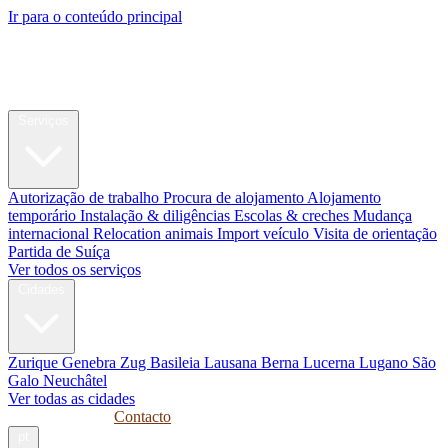
Ir para o conteúdo principal
My Swiss
Relocation
Relocation
Serviços
Autorização de trabalho
Procura de alojamento
Alojamento
temporário
Instalação & diligências
Escolas & creches
Mudança
internacional
Relocation animais
Import veículo
Visita de orientação
Partida de Suíça
Ver todos os serviços
Cidades
Zurique
Genebra
Zug
Basileia
Lausana
Berna
Lucerna
Lugano
São
Galo
Neuchâtel
Ver todas as cidades
Guias
Empresas
Contacto
pt