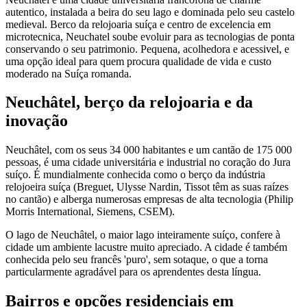
autentico, instalada a beira do seu lago e dominada pelo seu castelo
medieval. Berco da relojoaria suíça e centro de excelencia em
microtecnica, Neuchatel soube evoluir para as tecnologias de ponta
conservando o seu patrimonio. Pequena, acolhedora e acessivel, e
uma opção ideal para quem procura qualidade de vida e custo
moderado na Suíça romanda.
Neuchâtel, berço da relojoaria e da
inovação
Neuchâtel, com os seus 34 000 habitantes e um cantão de 175 000
pessoas, é uma cidade universitária e industrial no coração do Jura
suíço. É mundialmente conhecida como o berço da indústria
relojoeira suíça (Breguet, Ulysse Nardin, Tissot têm as suas raízes
no cantão) e alberga numerosas empresas de alta tecnologia (Philip
Morris International, Siemens, CSEM).
O lago de Neuchâtel, o maior lago inteiramente suíço, confere à
cidade um ambiente lacustre muito apreciado. A cidade é também
conhecida pelo seu francês 'puro', sem sotaque, o que a torna
particularmente agradável para os aprendentes desta língua.
Bairros e opções residenciais em