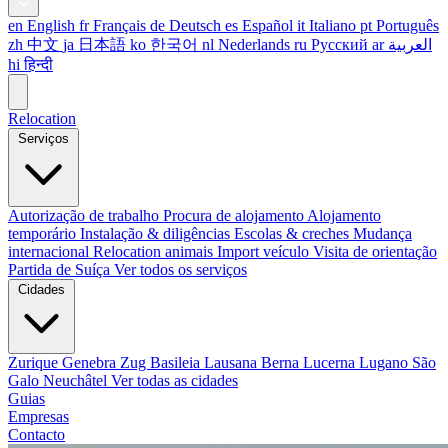
en
English
fr
Français
de
Deutsch
es
Español
it
Italiano
pt
Português
zh
中文
ja
日本語
ko
한국어
nl
Nederlands
ru
Русский
ar
العربية
hi
हिन्दी
Relocation
Serviços
Autorização de trabalho
Procura de alojamento
Alojamento
temporário
Instalação & diligências
Escolas & creches
Mudança
internacional
Relocation animais
Import veículo
Visita de orientação
Partida de Suíça
Ver todos os serviços
Cidades
Zurique
Genebra
Zug
Basileia
Lausana
Berna
Lucerna
Lugano
São
Galo
Neuchâtel
Ver todas as cidades
Guias
Empresas
Contacto