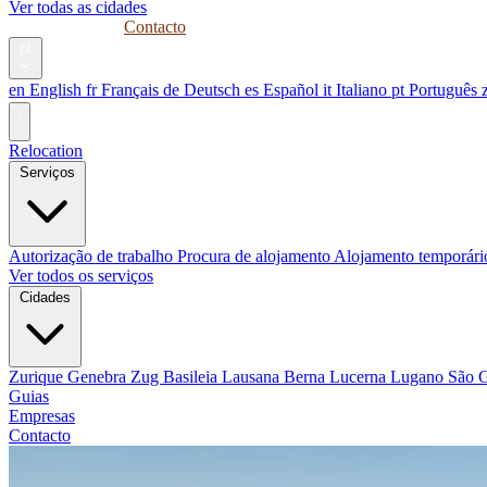
Ver todas as cidades
Guias
Empresas
Contacto
pt
en
English
fr
Français
de
Deutsch
es
Español
it
Italiano
pt
Português
Relocation
Serviços
Autorização de trabalho
Procura de alojamento
Alojamento temporár
Ver todos os serviços
Cidades
Zurique
Genebra
Zug
Basileia
Lausana
Berna
Lucerna
Lugano
São 
Guias
Empresas
Contacto