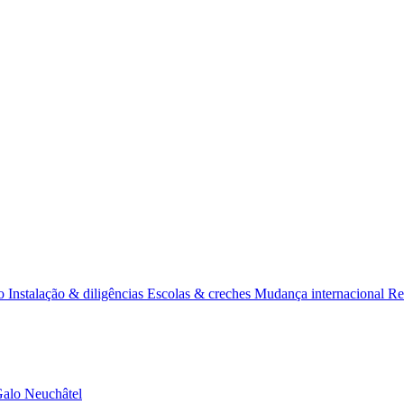
ss
Relo
o
Instalação & diligências
Escolas & creches
Mudança internacional
Re
Galo
Neuchâtel