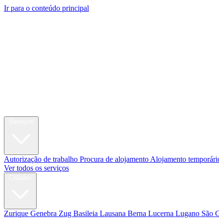
Ir para o conteúdo principal
My Swi
Relocation
Serviços
Autorização de trabalho
Procura de alojamento
Alojamento temporári
Ver todos os serviços
Cidades
Zurique
Genebra
Zug
Basileia
Lausana
Berna
Lucerna
Lugano
São 