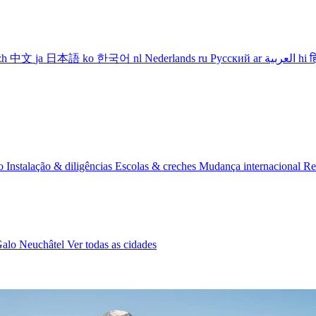
zh
中文
ja
日本語
ko
한국어
nl
Nederlands
ru
Русский
ar
العربية
hi
ह
io
Instalação & diligências
Escolas & creches
Mudança internacional
Re
Galo
Neuchâtel
Ver todas as cidades