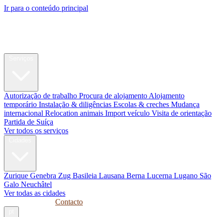
Ir para o conteúdo principal
My Swiss
Relocation
Relocation
Serviços
Autorização de trabalho
Procura de alojamento
Alojamento
temporário
Instalação & diligências
Escolas & creches
Mudança
internacional
Relocation animais
Import veículo
Visita de orientação
Partida de Suíça
Ver todos os serviços
Cidades
Zurique
Genebra
Zug
Basileia
Lausana
Berna
Lucerna
Lugano
São
Galo
Neuchâtel
Ver todas as cidades
Guias
Empresas
Contacto
pt