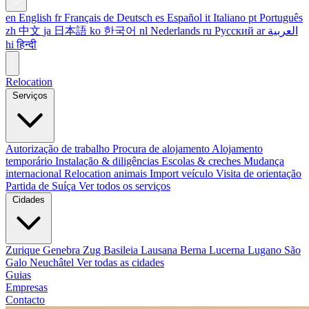
en
English
fr
Français
de
Deutsch
es
Español
it
Italiano
pt
Português
zh
中文
ja
日本語
ko
한국어
nl
Nederlands
ru
Русский
ar
العربية
hi
हिन्दी
Relocation
Serviços
Autorização de trabalho
Procura de alojamento
Alojamento
temporário
Instalação & diligências
Escolas & creches
Mudança
internacional
Relocation animais
Import veículo
Visita de orientação
Partida de Suíça
Ver todos os serviços
Cidades
Zurique
Genebra
Zug
Basileia
Lausana
Berna
Lucerna
Lugano
São
Galo
Neuchâtel
Ver todas as cidades
Guias
Empresas
Contacto