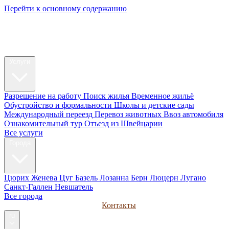
Перейти к основному содержанию
My Swiss
Relocation
Релокация
Услуги
Разрешение на работу
Поиск жилья
Временное жильё
Обустройство и формальности
Школы и детские сады
Международный переезд
Перевоз животных
Ввоз автомобиля
Ознакомительный тур
Отъезд из Швейцарии
Все услуги
Города
Цюрих
Женева
Цуг
Базель
Лозанна
Берн
Люцерн
Лугано
Санкт-Галлен
Невшатель
Все города
Руководства
Для компаний
Контакты
ru