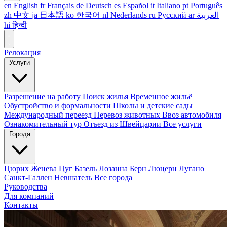
en
English
fr
Français
de
Deutsch
es
Español
it
Italiano
pt
Português
zh
中文
ja
日本語
ko
한국어
nl
Nederlands
ru
Русский
ar
العربية
hi
हिन्दी
Релокация
Услуги
Разрешение на работу
Поиск жилья
Временное жильё
Обустройство и формальности
Школы и детские сады
Международный переезд
Перевоз животных
Ввоз автомобиля
Ознакомительный тур
Отъезд из Швейцарии
Все услуги
Города
Цюрих
Женева
Цуг
Базель
Лозанна
Берн
Люцерн
Лугано
Санкт-Галлен
Невшатель
Все города
Руководства
Для компаний
Контакты