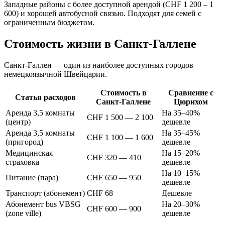
Западные районы с более доступной арендой (CHF 1 200 – 1
600) и хорошей автобусной связью. Подходят для семей с
ограниченным бюджетом.
Стоимость жизни в Санкт-Галлене
Санкт-Галлен — один из наиболее доступных городов
немецкоязычной Швейцарии.
Стоимость в
Сравнение с
Статья расходов
Санкт-Галлене
Цюрихом
Аренда 3,5 комнаты
На 35–40%
CHF 1 500 — 2 100
(центр)
дешевле
Аренда 3,5 комнаты
На 35–45%
CHF 1 100 — 1 600
(пригород)
дешевле
Медицинская
На 15–20%
CHF 320 — 410
страховка
дешевле
На 10–15%
Питание (пара)
CHF 650 — 950
дешевле
Транспорт (абонемент)
CHF 68
Дешевле
Абонемент bus VBSG
На 20–30%
CHF 600 — 900
(zone ville)
дешевле