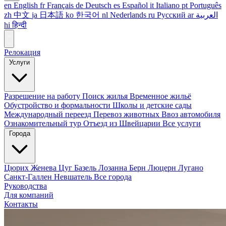
en
English
fr
Français
de
Deutsch
es
Español
it
Italiano
pt
Português
zh
中文
ja
日本語
ko
한국어
nl
Nederlands
ru
Русский
ar
العربية
hi
हिन्दी
Релокация
Услуги
Разрешение на работу
Поиск жилья
Временное жильё
Обустройство и формальности
Школы и детские сады
Международный переезд
Перевоз животных
Ввоз автомобиля
Ознакомительный тур
Отъезд из Швейцарии
Все услуги
Города
Цюрих
Женева
Цуг
Базель
Лозанна
Берн
Люцерн
Лугано
Санкт-Галлен
Невшатель
Все города
Руководства
Для компаний
Контакты