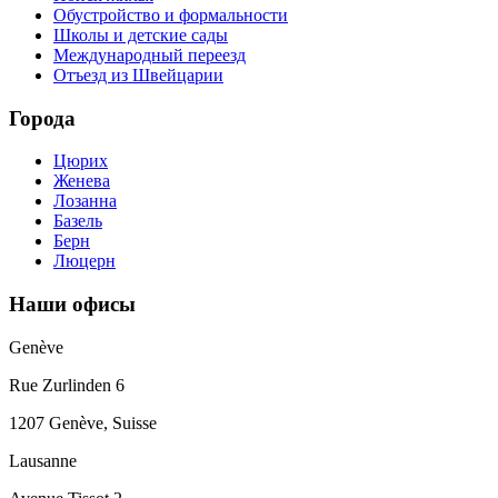
Обустройство и формальности
Школы и детские сады
Международный переезд
Отъезд из Швейцарии
Города
Цюрих
Женева
Лозанна
Базель
Берн
Люцерн
Наши офисы
Genève
Rue Zurlinden 6
1207 Genève, Suisse
Lausanne