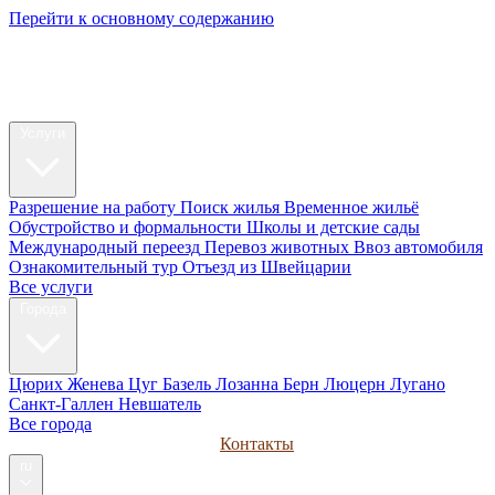
Перейти к основному содержанию
My Swiss
Relocation
Релокация
Услуги
Разрешение на работу
Поиск жилья
Временное жильё
Обустройство и формальности
Школы и детские сады
Международный переезд
Перевоз животных
Ввоз автомобиля
Ознакомительный тур
Отъезд из Швейцарии
Все услуги
Города
Цюрих
Женева
Цуг
Базель
Лозанна
Берн
Люцерн
Лугано
Санкт-Галлен
Невшатель
Все города
Руководства
Для компаний
Контакты
ru