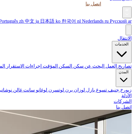
الأدلة
الشركات
اتصل بنا
ar
Português
zh
中文
ja
日本語
ko
한국어
nl
Nederlands
ru
Русский
ar
الانتقال
الخدمات
تصاريح العمل
البحث عن سكن
السكن المؤقت
إجراءات الاستقرار
الم
المدن
زيورخ
جنيف
تسوغ
بازل
لوزان
برن
لوتسرن
لوغانو
سانت غالن
نوشاتي
الأدلة
الشركات
اتصل بنا