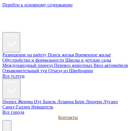
Перейти к основному содержанию
My Swiss
Relocation
Релокация
Услуги
Разрешение на работу
Поиск жилья
Временное жильё
Обустройство и формальности
Школы и детские сады
Международный переезд
Перевоз животных
Ввоз автомобиля
Ознакомительный тур
Отъезд из Швейцарии
Все услуги
Города
Цюрих
Женева
Цуг
Базель
Лозанна
Берн
Люцерн
Лугано
Санкт-Галлен
Невшатель
Все города
Руководства
Для компаний
Контакты
ru