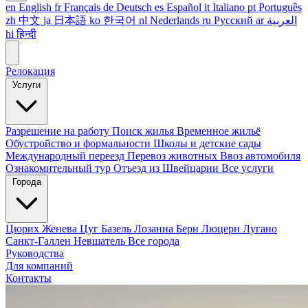
en
English
fr
Français
de
Deutsch
es
Español
it
Italiano
pt
Português
zh
中文
ja
日本語
ko
한국어
nl
Nederlands
ru
Русский
ar
العربية
hi
हिन्दी
Релокация
Услуги
Разрешение на работу
Поиск жилья
Временное жильё
Обустройство и формальности
Школы и детские сады
Международный переезд
Перевоз животных
Ввоз автомобиля
Ознакомительный тур
Отъезд из Швейцарии
Все услуги
Города
Цюрих
Женева
Цуг
Базель
Лозанна
Берн
Люцерн
Лугано
Санкт-Галлен
Невшатель
Все города
Руководства
Для компаний
Контакты