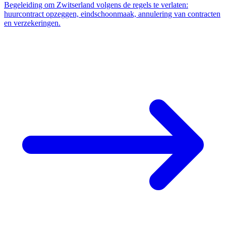
Begeleiding om Zwitserland volgens de regels te verlaten:
huurcontract opzeggen, eindschoonmaak, annulering van contracten
en verzekeringen.