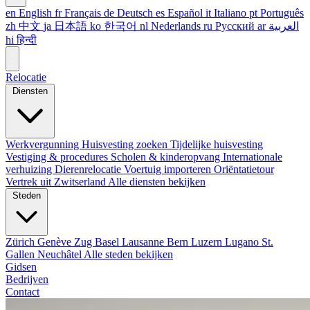
en
English
fr
Français
de
Deutsch
es
Español
it
Italiano
pt
Português
zh
中文
ja
日本語
ko
한국어
nl
Nederlands
ru
Русский
ar
العربية
hi
हिन्दी
Relocatie
Diensten
Werkvergunning
Huisvesting zoeken
Tijdelijke huisvesting
Vestiging & procedures
Scholen & kinderopvang
Internationale
verhuizing
Dierenrelocatie
Voertuig importeren
Oriëntatietour
Vertrek uit Zwitserland
Alle diensten bekijken
Steden
Zürich
Genève
Zug
Basel
Lausanne
Bern
Luzern
Lugano
St.
Gallen
Neuchâtel
Alle steden bekijken
Gidsen
Bedrijven
Contact