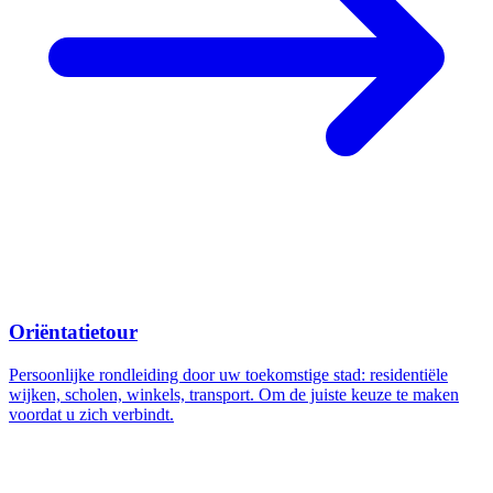
Oriëntatietour
Persoonlijke rondleiding door uw toekomstige stad: residentiële
wijken, scholen, winkels, transport. Om de juiste keuze te maken
voordat u zich verbindt.