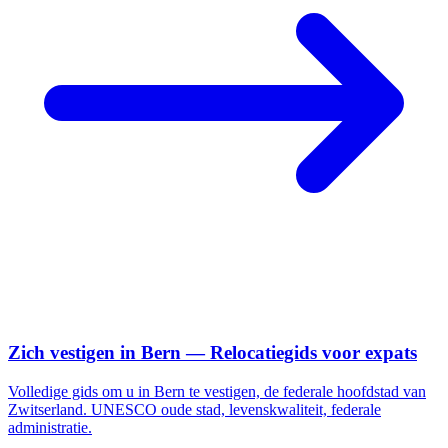
Zich vestigen in Bern — Relocatiegids voor expats
Volledige gids om u in Bern te vestigen, de federale hoofdstad van
Zwitserland. UNESCO oude stad, levenskwaliteit, federale
administratie.