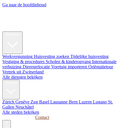
Ga naar de hoofdinhoud
My Swiss
Relocation
Relocatie
Diensten
Werkvergunning
Huisvesting zoeken
Tijdelijke huisvesting
Vestiging & procedures
Scholen & kinderopvang
Internationale
verhuizing
Dierenrelocatie
Voertuig importeren
Oriëntatietour
Vertrek uit Zwitserland
Alle diensten bekijken
Steden
Zürich
Genève
Zug
Basel
Lausanne
Bern
Luzern
Lugano
St.
Gallen
Neuchâtel
Alle steden bekijken
Gidsen
Bedrijven
Contact
nl