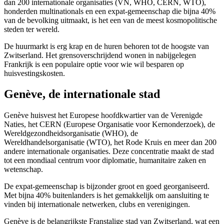
dan 200 internationale organisaties (VN, WHO, CERN, WTO),
honderden multinationals en een expat-gemeenschap die bijna 40%
van de bevolking uitmaakt, is het een van de meest kosmopolitische
steden ter wereld.
De huurmarkt is erg krap en de huren behoren tot de hoogste van
Zwitserland. Het grensoverschrijdend wonen in nabijgelegen
Frankrijk is een populaire optie voor wie wil besparen op
huisvestingskosten.
Genève, de internationale stad
Genève huisvest het Europese hoofdkwartier van de Verenigde
Naties, het CERN (Europese Organisatie voor Kernonderzoek), de
Wereldgezondheidsorganisatie (WHO), de
Wereldhandelsorganisatie (WTO), het Rode Kruis en meer dan 200
andere internationale organisaties. Deze concentratie maakt de stad
tot een mondiaal centrum voor diplomatie, humanitaire zaken en
wetenschap.
De expat-gemeenschap is bijzonder groot en goed georganiseerd.
Met bijna 40% buitenlanders is het gemakkelijk om aansluiting te
vinden bij internationale netwerken, clubs en verenigingen.
Genève is de belangrijkste Franstalige stad van Zwitserland, wat een