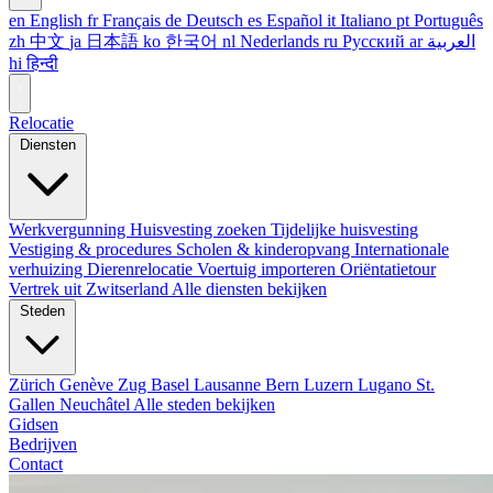
en
English
fr
Français
de
Deutsch
es
Español
it
Italiano
pt
Português
zh
中文
ja
日本語
ko
한국어
nl
Nederlands
ru
Русский
ar
العربية
hi
हिन्दी
Relocatie
Diensten
Werkvergunning
Huisvesting zoeken
Tijdelijke huisvesting
Vestiging & procedures
Scholen & kinderopvang
Internationale
verhuizing
Dierenrelocatie
Voertuig importeren
Oriëntatietour
Vertrek uit Zwitserland
Alle diensten bekijken
Steden
Zürich
Genève
Zug
Basel
Lausanne
Bern
Luzern
Lugano
St.
Gallen
Neuchâtel
Alle steden bekijken
Gidsen
Bedrijven
Contact