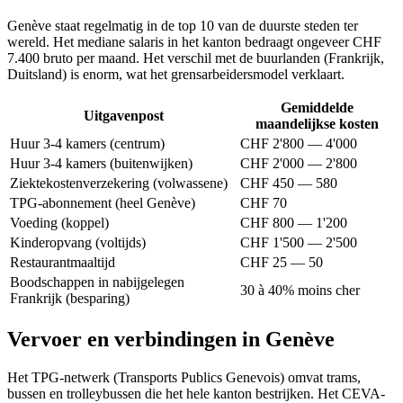
Genève staat regelmatig in de top 10 van de duurste steden ter
wereld. Het mediane salaris in het kanton bedraagt ongeveer CHF
7.400 bruto per maand. Het verschil met de buurlanden (Frankrijk,
Duitsland) is enorm, wat het grensarbeidersmodel verklaart.
Gemiddelde
Uitgavenpost
maandelijkse kosten
Huur 3-4 kamers (centrum)
CHF 2'800 — 4'000
Huur 3-4 kamers (buitenwijken)
CHF 2'000 — 2'800
Ziektekostenverzekering (volwassene)
CHF 450 — 580
TPG-abonnement (heel Genève)
CHF 70
Voeding (koppel)
CHF 800 — 1'200
Kinderopvang (voltijds)
CHF 1'500 — 2'500
Restaurantmaaltijd
CHF 25 — 50
Boodschappen in nabijgelegen
30 à 40% moins cher
Frankrijk (besparing)
Vervoer en verbindingen in Genève
Het TPG-netwerk (Transports Publics Genevois) omvat trams,
bussen en trolleybussen die het hele kanton bestrijken. Het CEVA-