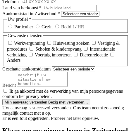
Telefoon
Land van herkomst
*
Aankomststad in Zwitserland
*
Uw profiel
*
Particulier
Gezin
Bedrijf / HR
Gewenste diensten
Werkvergunning
Huisvesting zoeken
Vestiging &
procedures
Scholen & kinderopvang
Internationale
verhuizing
Voertuig importeren
Dierenrelocatie
Anders
Geschatte aankomstdatum
Bericht
Ik ga akkoord met de verwerking van mijn persoonsgegevens
conform het privacybeleid.
Mijn aanvraag verzenden
Bezig met verzenden…
Uw aanvraag is succesvol verzonden. Ons team neemt zo spoedig
mogelijk contact met u op.
Er is een fout opgetreden. Probeer het later opnieuw.
Klaar om uw nieuwe leven in Zwitserland