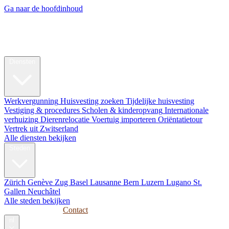
Ga naar de hoofdinhoud
My Swiss
Relocation
Relocatie
Diensten
Werkvergunning
Huisvesting zoeken
Tijdelijke huisvesting
Vestiging & procedures
Scholen & kinderopvang
Internationale
verhuizing
Dierenrelocatie
Voertuig importeren
Oriëntatietour
Vertrek uit Zwitserland
Alle diensten bekijken
Steden
Zürich
Genève
Zug
Basel
Lausanne
Bern
Luzern
Lugano
St.
Gallen
Neuchâtel
Alle steden bekijken
Gidsen
Bedrijven
Contact
nl