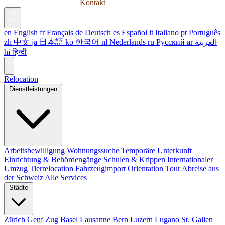
Ratgeber
Unternehmen
Kontakt
de
en
English
fr
Français
de
Deutsch
es
Español
it
Italiano
pt
Português
zh
中文
ja
日本語
ko
한국어
nl
Nederlands
ru
Русский
ar
العربية
hi
हिन्दी
Relocation
Dienstleistungen
Arbeitsbewilligung
Wohnungssuche
Temporäre Unterkunft
Einrichtung & Behördengänge
Schulen & Krippen
Internationaler
Umzug
Tierrelocation
Fahrzeugimport
Orientation Tour
Abreise aus
der Schweiz
Alle Services
Städte
Zürich
Genf
Zug
Basel
Lausanne
Bern
Luzern
Lugano
St. Gallen