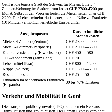
Genf ist die teuerste Stadt der Schweiz für Mieten. Eine 3-4-
Zimmer-Wohnung im Stadtzentrum kostet CHF 2'800-4'200 pro
Monat. Selbst in den Vororten liegen die Mieten selten unter CHF
2'200. Der Lebensmittelmarkt ist teuer, aber die Nähe zu Frankreich
(10 Minuten) ermöglicht erhebliche Einsparungen.
Durchschnittliche
Ausgabenposten
Monatskosten
Miete 3-4 Zimmer (Zentrum)
CHF 2'800 — 4'000
Miete 3-4 Zimmer (Peripherie)
CHF 2'000 — 2'800
Krankenversicherung (Erwachsener)
CHF 450 — 580
TPG-Abonnement (ganz Genf)
CHF 70
Lebensmittel (Paar)
CHF 800 — 1'200
Krippe (Vollzeit)
CHF 1'500 — 2'500
Restaurantbesuch
CHF 25 — 50
Einkaufen im benachbarten Frankreich
30 bis 40% günstiger
(Ersparnis)
Verkehr und Mobilität in Genf
Die Transports publics genevois (TPG) betreiben ein Netz aus
Trams, Bussen und Trolleybussen. Der Léman Express verbindet