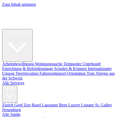
Zum Inhalt springen
My Swiss
Relocation
Relocation
Dienstleistungen
Arbeitsbewilligung
Wohnungssuche
Temporäre Unterkunft
Einrichtung & Behördengänge
Schulen & Krippen
Internationaler
Umzug
Tierrelocation
Fahrzeugimport
Orientation Tour
Abreise aus
der Schweiz
Alle Services
Städte
Zürich
Genf
Zug
Basel
Lausanne
Bern
Luzern
Lugano
St. Gallen
Neuenburg
Alle Städte