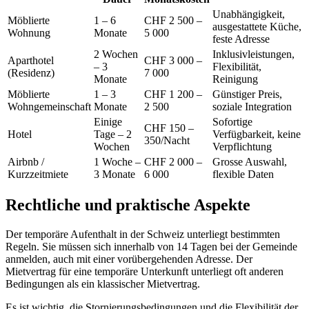
Unabhängigkeit,
Möblierte
1 – 6
CHF 2 500 –
ausgestattete Küche,
Wohnung
Monate
5 000
feste Adresse
2 Wochen
Inklusivleistungen,
Aparthotel
CHF 3 000 –
– 3
Flexibilität,
(Residenz)
7 000
Monate
Reinigung
Möblierte
1 – 3
CHF 1 200 –
Günstiger Preis,
Wohngemeinschaft
Monate
2 500
soziale Integration
Einige
Sofortige
CHF 150 –
Hotel
Tage – 2
Verfügbarkeit, keine
350/Nacht
Wochen
Verpflichtung
Airbnb /
1 Woche –
CHF 2 000 –
Grosse Auswahl,
Kurzzeitmiete
3 Monate
6 000
flexible Daten
Rechtliche und praktische Aspekte
Der temporäre Aufenthalt in der Schweiz unterliegt bestimmten
Regeln. Sie müssen sich innerhalb von 14 Tagen bei der Gemeinde
anmelden, auch mit einer vorübergehenden Adresse. Der
Mietvertrag für eine temporäre Unterkunft unterliegt oft anderen
Bedingungen als ein klassischer Mietvertrag.
Es ist wichtig, die Stornierungsbedingungen und die Flexibilität der