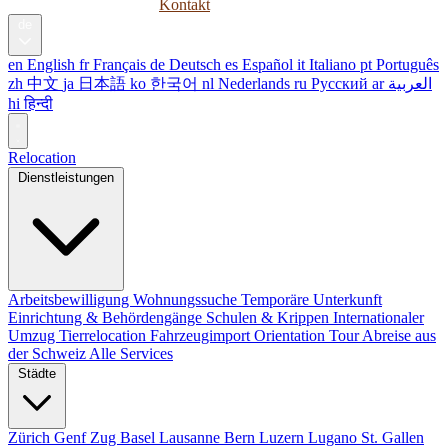
Ratgeber
Unternehmen
Kontakt
de
en
English
fr
Français
de
Deutsch
es
Español
it
Italiano
pt
Português
zh
中文
ja
日本語
ko
한국어
nl
Nederlands
ru
Русский
ar
العربية
hi
हिन्दी
Relocation
Dienstleistungen
Arbeitsbewilligung
Wohnungssuche
Temporäre Unterkunft
Einrichtung & Behördengänge
Schulen & Krippen
Internationaler
Umzug
Tierrelocation
Fahrzeugimport
Orientation Tour
Abreise aus
der Schweiz
Alle Services
Städte
Zürich
Genf
Zug
Basel
Lausanne
Bern
Luzern
Lugano
St. Gallen