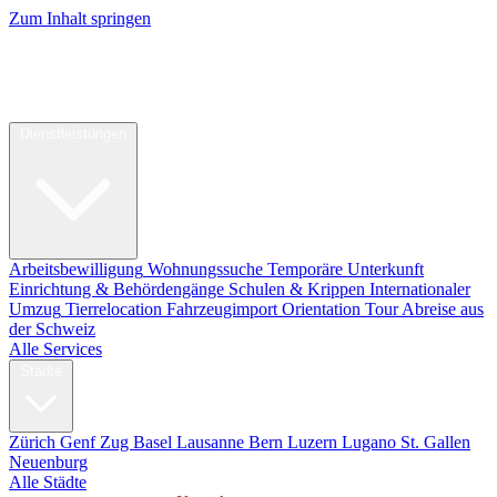
Zum Inhalt springen
My Swiss
Relocation
Relocation
Dienstleistungen
Arbeitsbewilligung
Wohnungssuche
Temporäre Unterkunft
Einrichtung & Behördengänge
Schulen & Krippen
Internationaler
Umzug
Tierrelocation
Fahrzeugimport
Orientation Tour
Abreise aus
der Schweiz
Alle Services
Städte
Zürich
Genf
Zug
Basel
Lausanne
Bern
Luzern
Lugano
St. Gallen
Neuenburg
Alle Städte