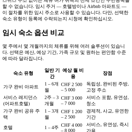
스위스 주소 없이는 체류 허가 취득의 전제 조건인 주민등록을
할 수 없습니다. 임시 주거 — 호텔방이나 Airbnb 아파트도 —
이 절차를 위한 임시 주소로 사용할 수 있습니다. 다만, 선택한
숙소 유형이 등록에 수락되는지 시청에 확인하십시오.
임시 숙소 옵션 비교
몇 주에서 몇 개월까지의 체류를 위해 여러 솔루션이 있습니
다. 선택은 예산, 예상 기간, 가족 규모 및 원하는 편안함 수준
에 따라 달라집니다.
일반 기
예상 월 비
숙소 유형
장점
간
용
1 – 6개
독립성, 완비된 주방,
CHF 2 500
가구 완비 아파트
– 5 000
월
고정 주소
서비스 레지던스
2주 – 3
서비스 포함, 유연성,
CHF 3 000
– 7 000
(어파트호텔)
개월
청소
가구 완비 공유 주
1 – 3개
경제적, 사교, 유연한
CHF 1 200
– 2 500
택
월
기간
서비스, 유연성, 즉시
CHF 4 000
호텔
1 – 4주
– 8 000
가용