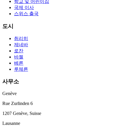
학교 및 어린이집
국제 이사
스위스 출국
도시
취리히
제네바
로잔
바젤
베른
루체른
사무소
Genève
Rue Zurlinden 6
1207 Genève, Suisse
Lausanne