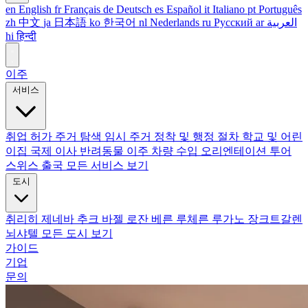
en
English
fr
Français
de
Deutsch
es
Español
it
Italiano
pt
Português
zh
中文
ja
日本語
ko
한국어
nl
Nederlands
ru
Русский
ar
العربية
hi
हिन्दी
이주
서비스
취업 허가
주거 탐색
임시 주거
정착 및 행정 절차
학교 및 어린
이집
국제 이사
반려동물 이주
차량 수입
오리엔테이션 투어
스위스 출국
모든 서비스 보기
도시
취리히
제네바
추크
바젤
로잔
베른
루체른
루가노
장크트갈렌
뇌샤텔
모든 도시 보기
가이드
기업
문의