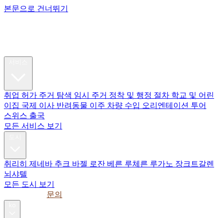
본문으로 건너뛰기
My Swiss
Relocation
이주
서비스
취업 허가
주거 탐색
임시 주거
정착 및 행정 절차
학교 및 어린
이집
국제 이사
반려동물 이주
차량 수입
오리엔테이션 투어
스위스 출국
모든 서비스 보기
도시
취리히
제네바
추크
바젤
로잔
베른
루체른
루가노
장크트갈렌
뇌샤텔
모든 도시 보기
가이드
기업
문의
ko