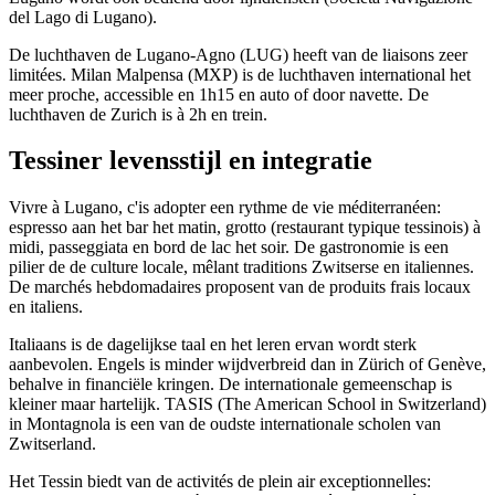
del Lago di Lugano).
De luchthaven de Lugano-Agno (LUG) heeft van de liaisons zeer
limitées. Milan Malpensa (MXP) is de luchthaven international het
meer proche, accessible en 1h15 en auto of door navette. De
luchthaven de Zurich is à 2h en trein.
Tessiner levensstijl en integratie
Vivre à Lugano, c'is adopter een rythme de vie méditerranéen:
espresso aan het bar het matin, grotto (restaurant typique tessinois) à
midi, passeggiata en bord de lac het soir. De gastronomie is een
pilier de de culture locale, mêlant traditions Zwitserse en italiennes.
De marchés hebdomadaires proposent van de produits frais locaux
en italiens.
Italiaans is de dagelijkse taal en het leren ervan wordt sterk
aanbevolen. Engels is minder wijdverbreid dan in Zürich of Genève,
behalve in financiële kringen. De internationale gemeenschap is
kleiner maar hartelijk. TASIS (The American School in Switzerland)
in Montagnola is een van de oudste internationale scholen van
Zwitserland.
Het Tessin biedt van de activités de plein air exceptionnelles: