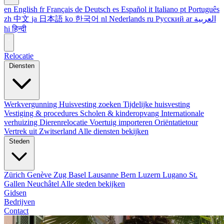
en
English
fr
Français
de
Deutsch
es
Español
it
Italiano
pt
Português
zh
中文
ja
日本語
ko
한국어
nl
Nederlands
ru
Русский
ar
العربية
hi
हिन्दी
Relocatie
Diensten
Werkvergunning
Huisvesting zoeken
Tijdelijke huisvesting
Vestiging & procedures
Scholen & kinderopvang
Internationale
verhuizing
Dierenrelocatie
Voertuig importeren
Oriëntatietour
Vertrek uit Zwitserland
Alle diensten bekijken
Steden
Zürich
Genève
Zug
Basel
Lausanne
Bern
Luzern
Lugano
St.
Gallen
Neuchâtel
Alle steden bekijken
Gidsen
Bedrijven
Contact