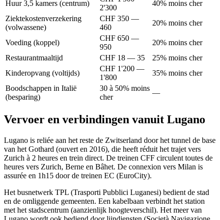
Huur 3,5 kamers (centrum)
40% moins cher
2'300
Ziektekostenverzekering
CHF 350 —
20% moins cher
(volwassene)
460
CHF 650 —
Voeding (koppel)
20% moins cher
950
Restaurantmaaltijd
CHF 18 — 35
25% moins cher
CHF 1'200 —
Kinderopvang (voltijds)
35% moins cher
1'800
Boodschappen in Italië
30 à 50% moins
—
(besparing)
cher
Vervoer en verbindingen vanuit Lugano
Lugano is reliée aan het reste de Zwitserland door het tunnel de base
van het Gothard (ouvert en 2016), die heeft réduit het trajet vers
Zurich à 2 heures en trein direct. De treinen CFF circulent toutes de
heures vers Zurich, Berne en Bâhet. De connexion vers Milan is
assurée en 1h15 door de treinen EC (EuroCity).
Het busnetwerk TPL (Trasporti Pubblici Luganesi) bedient de stad
en de omliggende gemeenten. Een kabelbaan verbindt het station
met het stadscentrum (aanzienlijk hoogteverschil). Het meer van
Lugano wordt ook bediend door lijndiensten (Società Navigazione