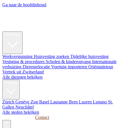
Ga naar de hoofdinhoud
My Swiss
Relocation
Relocatie
Diensten
Werkvergunning
Huisvesting zoeken
Tijdelijke huisvesting
Vestiging & procedures
Scholen & kinderopvang
Internationale
verhuizing
Dierenrelocatie
Voertuig importeren
Oriëntatietour
Vertrek uit Zwitserland
Alle diensten bekijken
Steden
Zürich
Genève
Zug
Basel
Lausanne
Bern
Luzern
Lugano
St.
Gallen
Neuchâtel
Alle steden bekijken
Gidsen
Bedrijven
Contact
nl