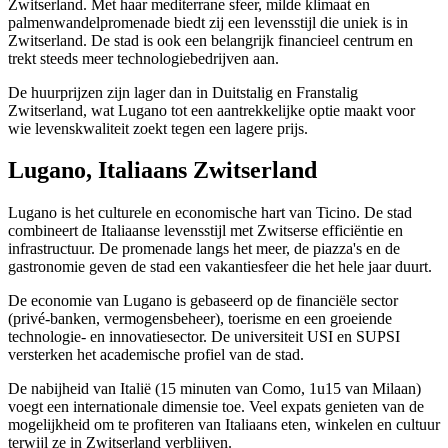
Zwitserland. Met haar mediterrane sfeer, milde klimaat en
palmenwandelpromenade biedt zij een levensstijl die uniek is in
Zwitserland. De stad is ook een belangrijk financieel centrum en
trekt steeds meer technologiebedrijven aan.
De huurprijzen zijn lager dan in Duitstalig en Franstalig
Zwitserland, wat Lugano tot een aantrekkelijke optie maakt voor
wie levenskwaliteit zoekt tegen een lagere prijs.
Lugano, Italiaans Zwitserland
Lugano is het culturele en economische hart van Ticino. De stad
combineert de Italiaanse levensstijl met Zwitserse efficiëntie en
infrastructuur. De promenade langs het meer, de piazza's en de
gastronomie geven de stad een vakantiesfeer die het hele jaar duurt.
De economie van Lugano is gebaseerd op de financiële sector
(privé-banken, vermogensbeheer), toerisme en een groeiende
technologie- en innovatiesector. De universiteit USI en SUPSI
versterken het academische profiel van de stad.
De nabijheid van Italië (15 minuten van Como, 1u15 van Milaan)
voegt een internationale dimensie toe. Veel expats genieten van de
mogelijkheid om te profiteren van Italiaans eten, winkelen en cultuur
terwijl ze in Zwitserland verblijven.