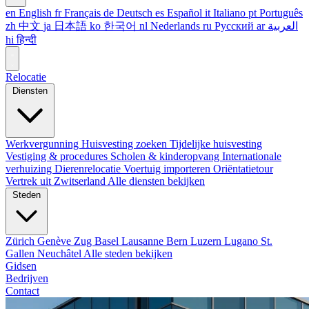
en
English
fr
Français
de
Deutsch
es
Español
it
Italiano
pt
Português
zh
中文
ja
日本語
ko
한국어
nl
Nederlands
ru
Русский
ar
العربية
hi
हिन्दी
Relocatie
Diensten
Werkvergunning
Huisvesting zoeken
Tijdelijke huisvesting
Vestiging & procedures
Scholen & kinderopvang
Internationale
verhuizing
Dierenrelocatie
Voertuig importeren
Oriëntatietour
Vertrek uit Zwitserland
Alle diensten bekijken
Steden
Zürich
Genève
Zug
Basel
Lausanne
Bern
Luzern
Lugano
St.
Gallen
Neuchâtel
Alle steden bekijken
Gidsen
Bedrijven
Contact