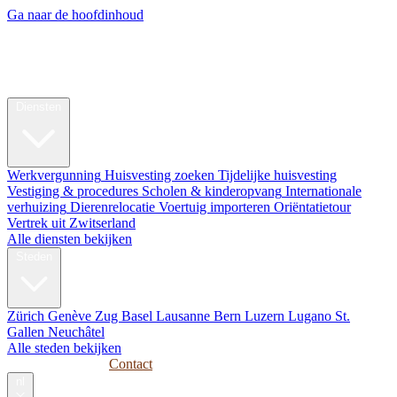
Ga naar de hoofdinhoud
My Swiss
Relocation
Relocatie
Diensten
Werkvergunning
Huisvesting zoeken
Tijdelijke huisvesting
Vestiging & procedures
Scholen & kinderopvang
Internationale
verhuizing
Dierenrelocatie
Voertuig importeren
Oriëntatietour
Vertrek uit Zwitserland
Alle diensten bekijken
Steden
Zürich
Genève
Zug
Basel
Lausanne
Bern
Luzern
Lugano
St.
Gallen
Neuchâtel
Alle steden bekijken
Gidsen
Bedrijven
Contact
nl