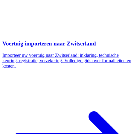
Voertuig importeren naar Zwitserland
Importeer uw voertuig naar Zwitserland: inklaring, technische
keuring, registratie, verzekering. Volledige gids over formaliteiten en
kosten.