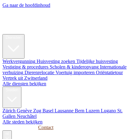
Ga naar de hoofdinhoud
My Swiss
Relocation
Relocatie
Diensten
Werkvergunning
Huisvesting zoeken
Tijdelijke huisvesting
Vestiging & procedures
Scholen & kinderopvang
Internationale
verhuizing
Dierenrelocatie
Voertuig importeren
Oriëntatietour
Vertrek uit Zwitserland
Alle diensten bekijken
Steden
Zürich
Genève
Zug
Basel
Lausanne
Bern
Luzern
Lugano
St.
Gallen
Neuchâtel
Alle steden bekijken
Gidsen
Bedrijven
Contact
nl