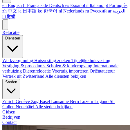
en
English
fr
Français
de
Deutsch
es
Español
it
Italiano
pt
Português
zh
中文
ja
日本語
ko
한국어
nl
Nederlands
ru
Русский
ar
العربية
hi
हिन्दी
Relocatie
Diensten
Werkvergunning
Huisvesting zoeken
Tijdelijke huisvesting
Vestiging & procedures
Scholen & kinderopvang
Internationale
verhuizing
Dierenrelocatie
Voertuig importeren
Oriëntatietour
Vertrek uit Zwitserland
Alle diensten bekijken
Steden
Zürich
Genève
Zug
Basel
Lausanne
Bern
Luzern
Lugano
St.
Gallen
Neuchâtel
Alle steden bekijken
Gidsen
Bedrijven
Contact