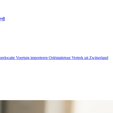
िन्दी
nrelocatie
Voertuig importeren
Oriëntatietour
Vertrek uit Zwitserland