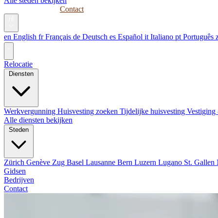
Alle steden bekijken
Gidsen
Bedrijven
Contact
nl
en
English
fr
Français
de
Deutsch
es
Español
it
Italiano
pt
Português
Relocatie
Diensten
Werkvergunning
Huisvesting zoeken
Tijdelijke huisvesting
Vestiging
Alle diensten bekijken
Steden
Zürich
Genève
Zug
Basel
Lausanne
Bern
Luzern
Lugano
St. Gallen
Gidsen
Bedrijven
Contact