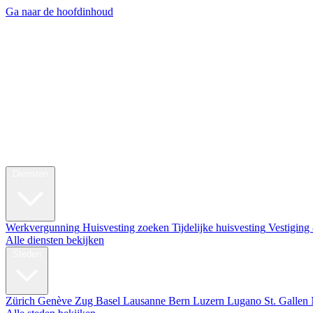
Ga naar de hoofdinhoud
My Swi
Relocatie
Diensten
Werkvergunning
Huisvesting zoeken
Tijdelijke huisvesting
Vestiging
Alle diensten bekijken
Steden
Zürich
Genève
Zug
Basel
Lausanne
Bern
Luzern
Lugano
St. Gallen