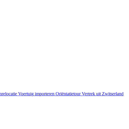
cation
nrelocatie
Voertuig importeren
Oriëntatietour
Vertrek uit Zwitserland