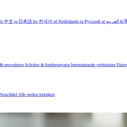
zh
中文
ja
日本語
ko
한국어
nl
Nederlands
ru
Русский
ar
العربية
hi
ह
 & procedures
Scholen & kinderopvang
Internationale verhuizing
Diere
Neuchâtel
Alle steden bekijken