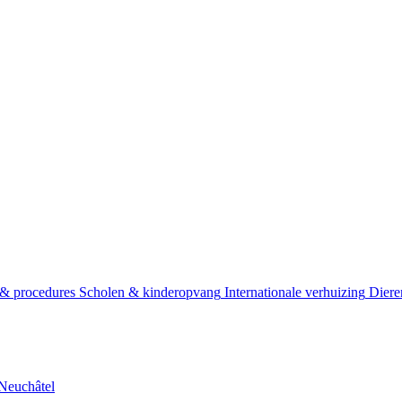
ss
Relo
 & procedures
Scholen & kinderopvang
Internationale verhuizing
Diere
Neuchâtel