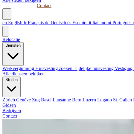
Alle steden bekijken
Gidsen
Bedrijven
Contact
nl
en
English
fr
Français
de
Deutsch
es
Español
it
Italiano
pt
Português
Relocatie
Diensten
Werkvergunning
Huisvesting zoeken
Tijdelijke huisvesting
Vestiging
Alle diensten bekijken
Steden
Zürich
Genève
Zug
Basel
Lausanne
Bern
Luzern
Lugano
St. Gallen
Gidsen
Bedrijven
Contact