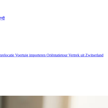
िन्दी
nrelocatie
Voertuig importeren
Oriëntatietour
Vertrek uit Zwitserland