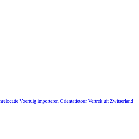
cation
nrelocatie
Voertuig importeren
Oriëntatietour
Vertrek uit Zwitserland