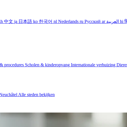
zh
中文
ja
日本語
ko
한국어
nl
Nederlands
ru
Русский
ar
العربية
hi
ह
 & procedures
Scholen & kinderopvang
Internationale verhuizing
Diere
Neuchâtel
Alle steden bekijken