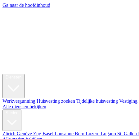
Ga naar de hoofdinhoud
My Swi
Relocatie
Diensten
Werkvergunning
Huisvesting zoeken
Tijdelijke huisvesting
Vestiging
Alle diensten bekijken
Steden
Zürich
Genève
Zug
Basel
Lausanne
Bern
Luzern
Lugano
St. Gallen