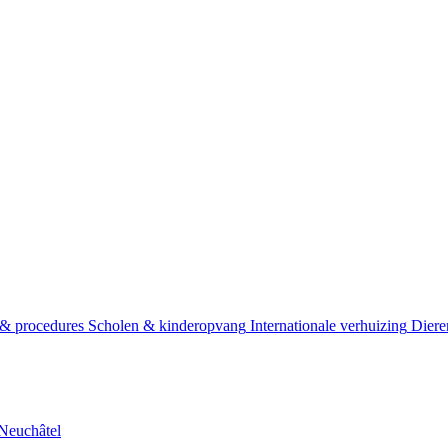
ss
Relo
 & procedures
Scholen & kinderopvang
Internationale verhuizing
Diere
Neuchâtel