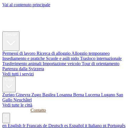
Vai al contenuto principale
My Swiss
Relocation
Relocation
Servizi
Permessi di lavoro
Ricerca di alloggio
Alloggio temporaneo
Insediamento e pratiche
Scuole e asili nido
Trasloco internazionale
Trasferimento animali
Importazione veicolo
Tour di orientamento
Partenza dalla Svizzera
Vedi tutti i servizi
Città
Zurigo
Ginevra
Zugo
Basilea
Losanna
Berna
Lucerna
Lugano
San
Gallo
Neuchâtel
Vedi tutte le città
Guide
Aziende
Contatto
it
en
English
fr
Français
de
Deutsch
es
Español
it
Italiano
pt
Português