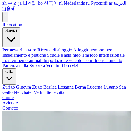
zh
中文
ja
日本語
ko
한국어
nl
Nederlands
ru
Русский
ar
العربية
hi
हिन्दी
Relocation
Servizi
Permessi di lavoro
Ricerca di alloggio
Alloggio temporaneo
Insediamento e pratiche
Scuole e asili nido
Trasloco internazionale
Trasferimento animali
Importazione veicolo
Tour di orientamento
Partenza dalla Svizzera
Vedi tutti i servizi
Città
Zurigo
Ginevra
Zugo
Basilea
Losanna
Berna
Lucerna
Lugano
San
Gallo
Neuchâtel
Vedi tutte le città
Guide
Aziende
Contatto