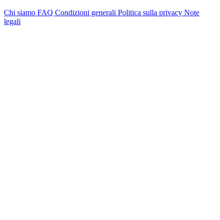
Chi siamo
FAQ
Condizioni generali
Politica sulla privacy
Note
legali