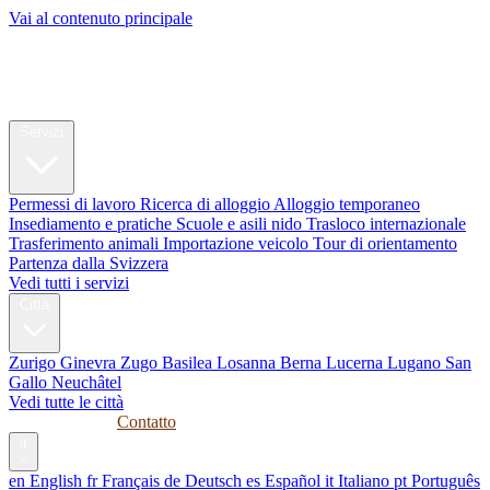
Vai al contenuto principale
My Swiss
Relocation
Relocation
Servizi
Permessi di lavoro
Ricerca di alloggio
Alloggio temporaneo
Insediamento e pratiche
Scuole e asili nido
Trasloco internazionale
Trasferimento animali
Importazione veicolo
Tour di orientamento
Partenza dalla Svizzera
Vedi tutti i servizi
Città
Zurigo
Ginevra
Zugo
Basilea
Losanna
Berna
Lucerna
Lugano
San
Gallo
Neuchâtel
Vedi tutte le città
Guide
Aziende
Contatto
it
en
English
fr
Français
de
Deutsch
es
Español
it
Italiano
pt
Português