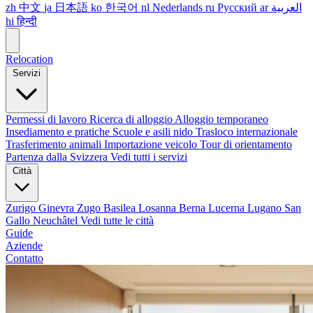
zh
中文
ja
日本語
ko
한국어
nl
Nederlands
ru
Русский
ar
العربية
hi
हिन्दी
Relocation
Servizi
Permessi di lavoro
Ricerca di alloggio
Alloggio temporaneo
Insediamento e pratiche
Scuole e asili nido
Trasloco internazionale
Trasferimento animali
Importazione veicolo
Tour di orientamento
Partenza dalla Svizzera
Vedi tutti i servizi
Città
Zurigo
Ginevra
Zugo
Basilea
Losanna
Berna
Lucerna
Lugano
San
Gallo
Neuchâtel
Vedi tutte le città
Guide
Aziende
Contatto