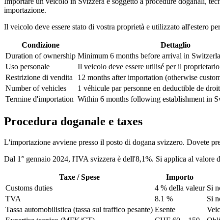
Importare un veicolo in Svizzera è soggetto a procedure doganali, tecnich
importazione.
Il veicolo deve essere stato di vostra proprietà e utilizzato all'estero p
Condizione
Dettaglio
Duration of ownership
Minimum 6 months before arrival in Switzerl
Uso personale
Il veicolo deve essere utilisé per il proprietario
Restrizione di vendita
12 months after importation (otherwise custom
Number of vehicles
1 véhicule par personne en deductible de droit
Termine d'importation
Within 6 months following establishment in S
Procedura doganale e taxes
L'importazione avviene presso il posto di dogana svizzero. Dovete prese
Dal 1° gennaio 2024, l'IVA svizzera è dell'8,1%. Si applica al valore d
Taxe / Spese
Importo
Customs duties
4 % della valeur
Si n
TVA
8.1 %
Si n
Tassa automobilistica (tassa sul traffico pesante)
Esente
Veic