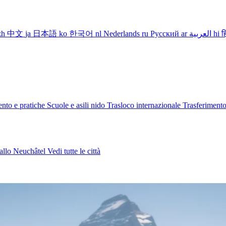
zh
中文
ja
日本語
ko
한국어
nl
Nederlands
ru
Русский
ar
العربية
hi
ह
nto e pratiche
Scuole e asili nido
Trasloco internazionale
Trasferiment
allo
Neuchâtel
Vedi tutte le città