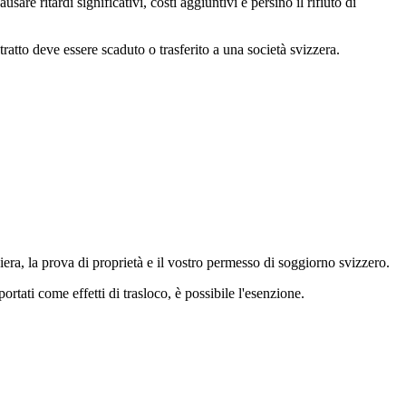
re ritardi significativi, costi aggiuntivi e persino il rifiuto di
ntratto deve essere scaduto o trasferito a una società svizzera.
era, la prova di proprietà e il vostro permesso di soggiorno svizzero.
tati come effetti di trasloco, è possibile l'esenzione.