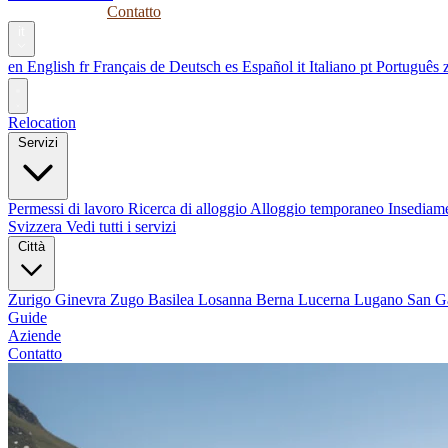
Guide
Aziende
Contatto
it
en
English
fr
Français
de
Deutsch
es
Español
it
Italiano
pt
Português
Relocation
Servizi
Permessi di lavoro
Ricerca di alloggio
Alloggio temporaneo
Insediame
Svizzera
Vedi tutti i servizi
Città
Zurigo
Ginevra
Zugo
Basilea
Losanna
Berna
Lucerna
Lugano
San G
Guide
Aziende
Contatto