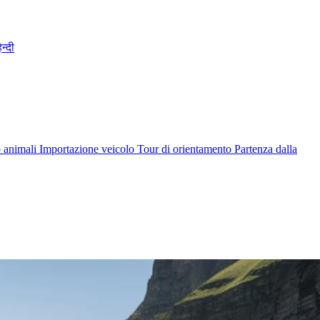
िन्दी
o animali
Importazione veicolo
Tour di orientamento
Partenza dalla