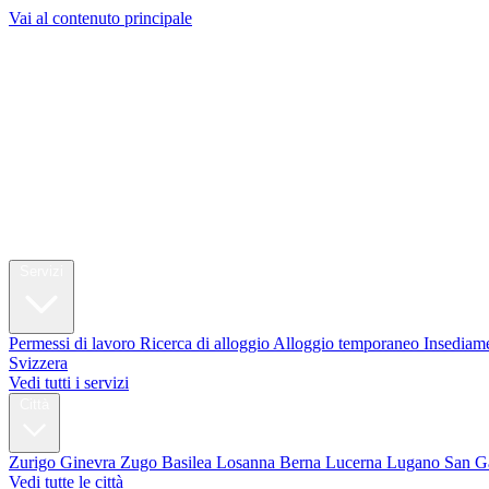
Vai al contenuto principale
My Swi
Relocation
Servizi
Permessi di lavoro
Ricerca di alloggio
Alloggio temporaneo
Insediame
Svizzera
Vedi tutti i servizi
Città
Zurigo
Ginevra
Zugo
Basilea
Losanna
Berna
Lucerna
Lugano
San G
Vedi tutte le città