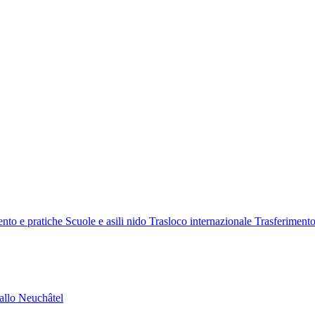
ss
Relo
nto e pratiche
Scuole e asili nido
Trasloco internazionale
Trasferimento
allo
Neuchâtel