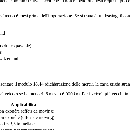
e e amministrative specifiche. Il non rispetto di questi requisiti può causa
er almeno 6 mesi prima dell'importazione. Se si tratta di un leasing, il co
and
s duties payable)
s
witzerland
ntare il modulo 18.44 (dichiarazione delle merci), la carta grigia strani
el veicolo se ha meno di 6 mesi o 6.000 km. Per i veicoli più vecchi impor
Applicabilità
on exonéré (effets de moving)
on exonéré (effets de moving)
oli < 3,5 tonnellate