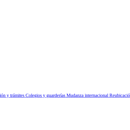
ss
Relo
ión y trámites
Colegios y guarderías
Mudanza internacional
Reubicació