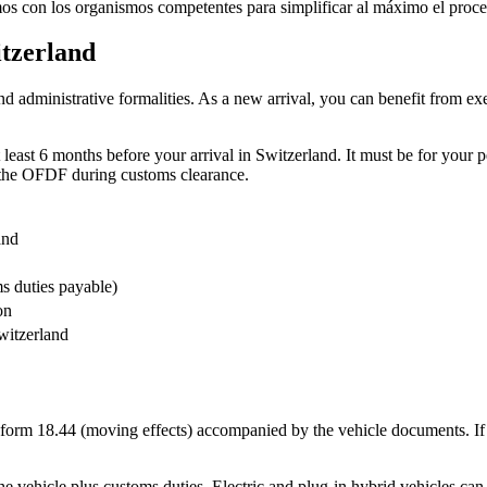
amos con los organismos competentes para simplificar al máximo el proce
itzerland
and administrative formalities. As a new arrival, you can benefit from e
least 6 months before your arrival in Switzerland. It must be for your 
 the OFDF during customs clearance.
and
s duties payable)
on
witzerland
t form 18.44 (moving effects) accompanied by the vehicle documents. If
he vehicle plus customs duties. Electric and plug-in hybrid vehicles can