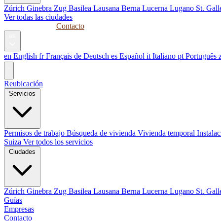
Zúrich
Ginebra
Zug
Basilea
Lausana
Berna
Lucerna
Lugano
St. Gal
Ver todas las ciudades
Guías
Empresas
Contacto
es
en
English
fr
Français
de
Deutsch
es
Español
it
Italiano
pt
Português
Reubicación
Servicios
Permisos de trabajo
Búsqueda de vivienda
Vivienda temporal
Instala
Suiza
Ver todos los servicios
Ciudades
Zúrich
Ginebra
Zug
Basilea
Lausana
Berna
Lucerna
Lugano
St. Gal
Guías
Empresas
Contacto