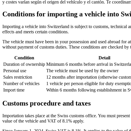
y costes varían según el origen del vehículo y el cantón. Te coordin
Conditions for importing a vehicle into Sw
Importing a vehicle into Switzerland is subject to customs, technical 
effects and meets certain conditions.
The vehicle must have been in your possession and used abroad for at 
without payment of customs duties. These conditions are checked by
Condition
Detail
Duration of ownership
Minimum 6 months before arrival in Switzerl
Personal use
The vehicle must be used by the owner
Sales restriction
12 months after importation (otherwise custom
Number of vehicles
1 vehicle per person eligible for duty exempti
Import time
Within 6 months following establishment in S
Customs procedure and taxes
Importation takes place at the Swiss customs office. You must presen
value of the vehicle and VAT of 8.1% apply.
Since January 1, 2024, Swiss VAT is 8.1%. It applies to the value of t