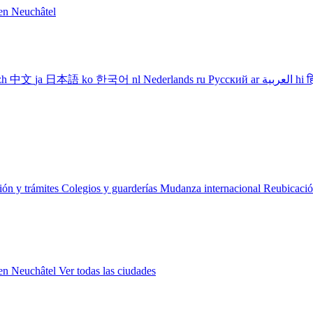
len
Neuchâtel
zh
中文
ja
日本語
ko
한국어
nl
Nederlands
ru
Русский
ar
العربية
hi
ह
ción y trámites
Colegios y guarderías
Mudanza internacional
Reubicació
len
Neuchâtel
Ver todas las ciudades