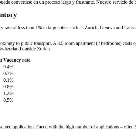
uede convertirse en un proceso largo y frustrante. Nuestro servicio de 
entory
ncy rate of less than 1% in large cities such as Zurich, Geneva and Laus
 proximity to public transport. A 3.5 room apartment (2 bedrooms) cos
witzerland outside Zurich.
t)
Vacancy rate
0.4%
0.7%
0.1%
0.8%
1.2%
0.5%
nted application. Faced with the high number of applications – often 50 