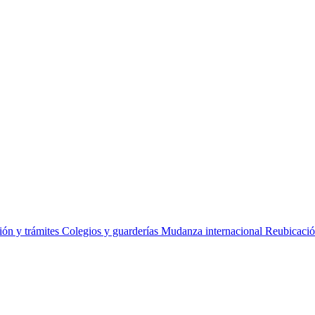
ss
Relo
ión y trámites
Colegios y guarderías
Mudanza internacional
Reubicació