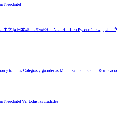
len
Neuchâtel
zh
中文
ja
日本語
ko
한국어
nl
Nederlands
ru
Русский
ar
العربية
hi
ह
ción y trámites
Colegios y guarderías
Mudanza internacional
Reubicació
len
Neuchâtel
Ver todas las ciudades