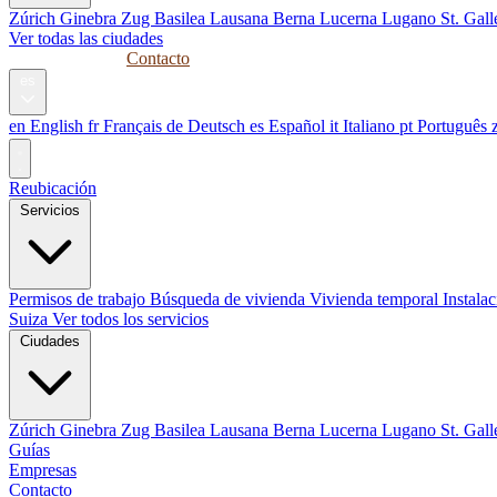
Zúrich
Ginebra
Zug
Basilea
Lausana
Berna
Lucerna
Lugano
St. Gal
Ver todas las ciudades
Guías
Empresas
Contacto
es
en
English
fr
Français
de
Deutsch
es
Español
it
Italiano
pt
Português
Reubicación
Servicios
Permisos de trabajo
Búsqueda de vivienda
Vivienda temporal
Instala
Suiza
Ver todos los servicios
Ciudades
Zúrich
Ginebra
Zug
Basilea
Lausana
Berna
Lucerna
Lugano
St. Gal
Guías
Empresas
Contacto