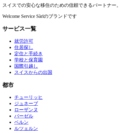
スイスでの安心な移住のための信頼できるパートナー。
Welcome Service Sàrlのブランドです
サービス一覧
就労許可
住居探し
定住と手続き
学校と保育園
国際引越し
スイスからの出国
都市
チューリッヒ
ジュネーブ
ローザンヌ
バーゼル
ベルン
ルツェルン