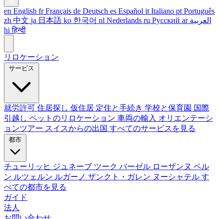
en
English
fr
Français
de
Deutsch
es
Español
it
Italiano
pt
Português
zh
中文
ja
日本語
ko
한국어
nl
Nederlands
ru
Русский
ar
العربية
hi
हिन्दी
リロケーション
サービス
就労許可
住居探し
仮住居
定住と手続き
学校と保育園
国際
引越し
ペットのリロケーション
車両の輸入
オリエンテーシ
ョンツアー
スイスからの出国
すべてのサービスを見る
都市
チューリッヒ
ジュネーブ
ツーク
バーゼル
ローザンヌ
ベル
ン
ルツェルン
ルガーノ
ザンクト・ガレン
ヌーシャテル
す
べての都市を見る
ガイド
法人
お問い合わせ