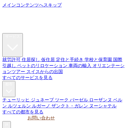
メインコンテンツへスキップ
My Swiss
Relocation
リロケーション
サービス
就労許可
住居探し
仮住居
定住と手続き
学校と保育園
国際
引越し
ペットのリロケーション
車両の輸入
オリエンテーシ
ョンツアー
スイスからの出国
すべてのサービスを見る
都市
チューリッヒ
ジュネーブ
ツーク
バーゼル
ローザンヌ
ベル
ン
ルツェルン
ルガーノ
ザンクト・ガレン
ヌーシャテル
すべての都市を見る
ガイド
法人
お問い合わせ
ja