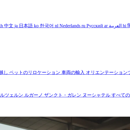
zh
中文
ja
日本語
ko
한국어
nl
Nederlands
ru
Русский
ar
العربية
hi
ह
越し
ペットのリロケーション
車両の輸入
オリエンテーション
ルツェルン
ルガーノ
ザンクト・ガレン
ヌーシャテル
すべての