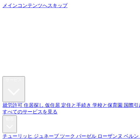
メインコンテンツへスキップ
My Swi
リロケーション
サービス
就労許可
住居探し
仮住居
定住と手続き
学校と保育園
国際引
すべてのサービスを見る
都市
チューリッヒ
ジュネーブ
ツーク
バーゼル
ローザンヌ
ベルン