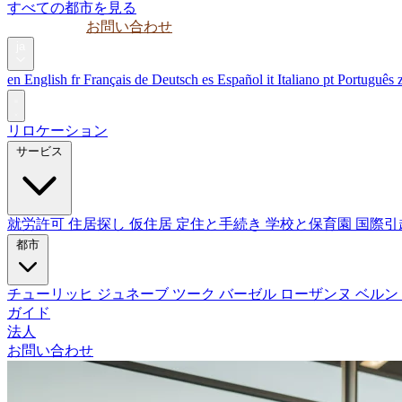
すべての都市を見る
ガイド
法人
お問い合わせ
ja
en
English
fr
Français
de
Deutsch
es
Español
it
Italiano
pt
Português
リロケーション
サービス
就労許可
住居探し
仮住居
定住と手続き
学校と保育園
国際引
都市
チューリッヒ
ジュネーブ
ツーク
バーゼル
ローザンヌ
ベルン
ガイド
法人
お問い合わせ