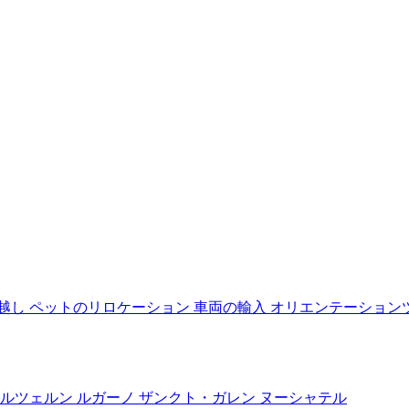
ss
Relo
越し
ペットのリロケーション
車両の輸入
オリエンテーション
ルツェルン
ルガーノ
ザンクト・ガレン
ヌーシャテル