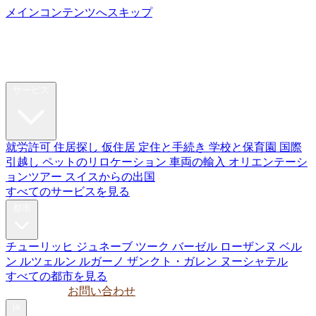
メインコンテンツへスキップ
My Swiss
Relocation
リロケーション
サービス
就労許可
住居探し
仮住居
定住と手続き
学校と保育園
国際
引越し
ペットのリロケーション
車両の輸入
オリエンテーシ
ョンツアー
スイスからの出国
すべてのサービスを見る
都市
チューリッヒ
ジュネーブ
ツーク
バーゼル
ローザンヌ
ベル
ン
ルツェルン
ルガーノ
ザンクト・ガレン
ヌーシャテル
すべての都市を見る
ガイド
法人
お問い合わせ
ja