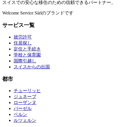
スイスでの安心な移住のための信頼できるパートナー。
Welcome Service Sàrlのブランドです
サービス一覧
就労許可
住居探し
定住と手続き
学校と保育園
国際引越し
スイスからの出国
都市
チューリッヒ
ジュネーブ
ローザンヌ
バーゼル
ベルン
ルツェルン