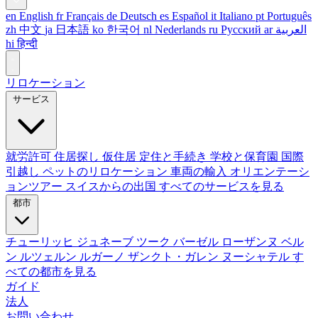
en
English
fr
Français
de
Deutsch
es
Español
it
Italiano
pt
Português
zh
中文
ja
日本語
ko
한국어
nl
Nederlands
ru
Русский
ar
العربية
hi
हिन्दी
リロケーション
サービス
就労許可
住居探し
仮住居
定住と手続き
学校と保育園
国際
引越し
ペットのリロケーション
車両の輸入
オリエンテーシ
ョンツアー
スイスからの出国
すべてのサービスを見る
都市
チューリッヒ
ジュネーブ
ツーク
バーゼル
ローザンヌ
ベル
ン
ルツェルン
ルガーノ
ザンクト・ガレン
ヌーシャテル
す
べての都市を見る
ガイド
法人
お問い合わせ