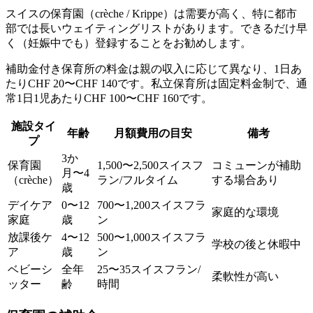
スイスの保育園（crèche / Krippe）は需要が高く、特に都市
部では長いウェイティングリストがあります。できるだけ早
く（妊娠中でも）登録することをお勧めします。
補助金付き保育所の料金は親の収入に応じて異なり、1日あ
たりCHF 20〜CHF 140です。私立保育所は固定料金制で、通
常1日1児あたりCHF 100〜CHF 160です。
施設タイ
年齢
月額費用の目安
備考
プ
3か
保育園
1,500〜2,500スイスフ
コミューンが補助
月〜4
（crèche）
ラン/フルタイム
する場合あり
歳
デイケア
0〜12
700〜1,200スイスフラ
家庭的な環境
家庭
歳
ン
放課後ケ
4〜12
500〜1,000スイスフラ
学校の後と休暇中
ア
歳
ン
ベビーシ
全年
25〜35スイスフラン/
柔軟性が高い
ッター
齢
時間