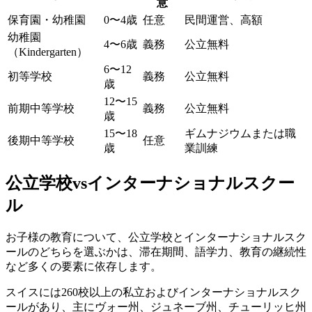
意
保育園・幼稚園
0〜4歳
任意
民間運営、高額
幼稚園
4〜6歳
義務
公立無料
（Kindergarten）
6〜12
初等学校
義務
公立無料
歳
12〜15
前期中等学校
義務
公立無料
歳
15〜18
ギムナジウムまたは職
後期中等学校
任意
歳
業訓練
公立学校vsインターナショナルスクー
ル
お子様の教育について、公立学校とインターナショナルスク
ールのどちらを選ぶかは、滞在期間、語学力、教育の継続性
など多くの要素に依存します。
スイスには260校以上の私立およびインターナショナルスク
ールがあり、主にヴォー州、ジュネーブ州、チューリッヒ州