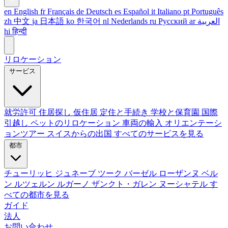
en
English
fr
Français
de
Deutsch
es
Español
it
Italiano
pt
Português
zh
中文
ja
日本語
ko
한국어
nl
Nederlands
ru
Русский
ar
العربية
hi
हिन्दी
リロケーション
サービス
就労許可
住居探し
仮住居
定住と手続き
学校と保育園
国際
引越し
ペットのリロケーション
車両の輸入
オリエンテーシ
ョンツアー
スイスからの出国
すべてのサービスを見る
都市
チューリッヒ
ジュネーブ
ツーク
バーゼル
ローザンヌ
ベル
ン
ルツェルン
ルガーノ
ザンクト・ガレン
ヌーシャテル
す
べての都市を見る
ガイド
法人
お問い合わせ