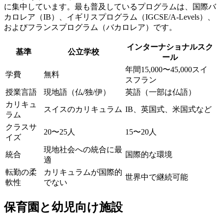
に集中しています。最も普及しているプログラムは、国際バ
カロレア（IB）、イギリスプログラム（IGCSE/A-Levels）、
およびフランスプログラム（バカロレア）です。
インターナショナルスク
基準
公立学校
ール
年間15,000〜45,000スイ
学費
無料
スフラン
授業言語
現地語（仏/独/伊）
英語（一部は仏語）
カリキュ
スイスのカリキュラム
IB、英国式、米国式など
ラム
クラスサ
20〜25人
15〜20人
イズ
現地社会への統合に最
統合
国際的な環境
適
転勤の柔
カリキュラムが国際的
世界中で継続可能
軟性
でない
保育園と幼児向け施設