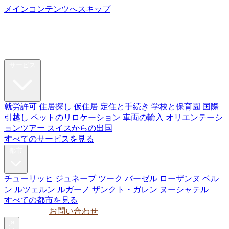
メインコンテンツへスキップ
My Swiss
Relocation
リロケーション
サービス
就労許可
住居探し
仮住居
定住と手続き
学校と保育園
国際
引越し
ペットのリロケーション
車両の輸入
オリエンテーシ
ョンツアー
スイスからの出国
すべてのサービスを見る
都市
チューリッヒ
ジュネーブ
ツーク
バーゼル
ローザンヌ
ベル
ン
ルツェルン
ルガーノ
ザンクト・ガレン
ヌーシャテル
すべての都市を見る
ガイド
法人
お問い合わせ
ja