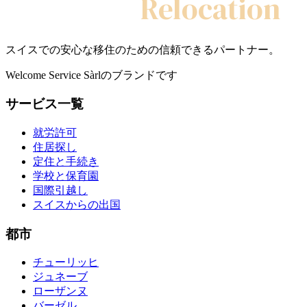
My Swiss
Relocation
スイスでの安心な移住のための信頼できるパートナー。
Welcome Service Sàrlのブランドです
サービス一覧
就労許可
住居探し
定住と手続き
学校と保育園
国際引越し
スイスからの出国
都市
チューリッヒ
ジュネーブ
ローザンヌ
バーゼル