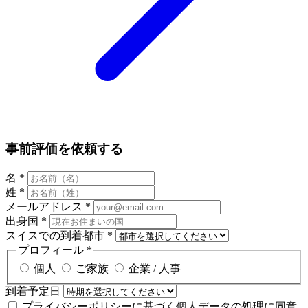
事前評価を依頼する
名
*
姓
*
メールアドレス
*
出身国
*
スイスでの到着都市
*
プロフィール
*
個人
ご家族
企業 / 人事
到着予定日
プライバシーポリシーに基づく個人データの処理に同意