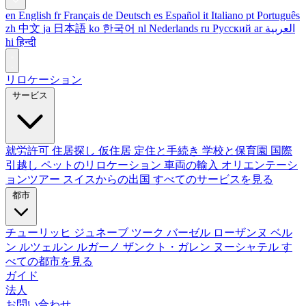
en
English
fr
Français
de
Deutsch
es
Español
it
Italiano
pt
Português
zh
中文
ja
日本語
ko
한국어
nl
Nederlands
ru
Русский
ar
العربية
hi
हिन्दी
リロケーション
サービス
就労許可
住居探し
仮住居
定住と手続き
学校と保育園
国際
引越し
ペットのリロケーション
車両の輸入
オリエンテーシ
ョンツアー
スイスからの出国
すべてのサービスを見る
都市
チューリッヒ
ジュネーブ
ツーク
バーゼル
ローザンヌ
ベル
ン
ルツェルン
ルガーノ
ザンクト・ガレン
ヌーシャテル
す
べての都市を見る
ガイド
法人
お問い合わせ