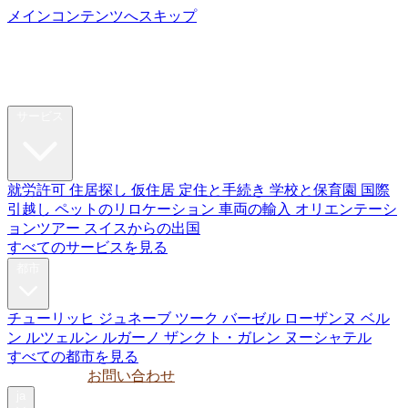
メインコンテンツへスキップ
My Swiss
Relocation
リロケーション
サービス
就労許可
住居探し
仮住居
定住と手続き
学校と保育園
国際
引越し
ペットのリロケーション
車両の輸入
オリエンテーシ
ョンツアー
スイスからの出国
すべてのサービスを見る
都市
チューリッヒ
ジュネーブ
ツーク
バーゼル
ローザンヌ
ベル
ン
ルツェルン
ルガーノ
ザンクト・ガレン
ヌーシャテル
すべての都市を見る
ガイド
法人
お問い合わせ
ja