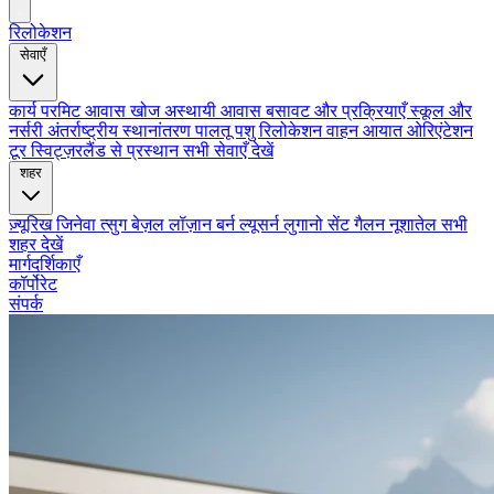
रिलोकेशन
सेवाएँ
कार्य परमिट
आवास खोज
अस्थायी आवास
बसावट और प्रक्रियाएँ
स्कूल और
नर्सरी
अंतर्राष्ट्रीय स्थानांतरण
पालतू पशु रिलोकेशन
वाहन आयात
ओरिएंटेशन
टूर
स्विट्ज़रलैंड से प्रस्थान
सभी सेवाएँ देखें
शहर
ज़्यूरिख
जिनेवा
त्सुग
बेज़ल
लॉज़ान
बर्न
ल्यूसर्न
लुगानो
सेंट गैलन
नूशातेल
सभी
शहर देखें
मार्गदर्शिकाएँ
कॉर्पोरेट
संपर्क