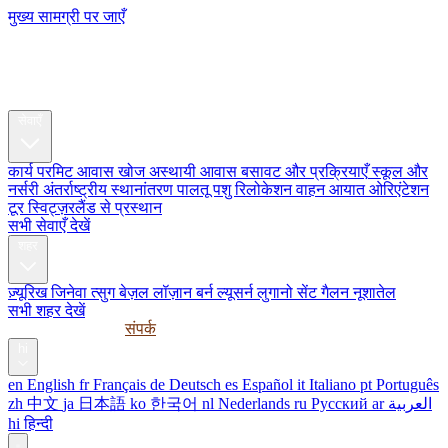
मुख्य सामग्री पर जाएँ
My Swiss
Relocation
रिलोकेशन
सेवाएँ
कार्य परमिट
आवास खोज
अस्थायी आवास
बसावट और प्रक्रियाएँ
स्कूल और
नर्सरी
अंतर्राष्ट्रीय स्थानांतरण
पालतू पशु रिलोकेशन
वाहन आयात
ओरिएंटेशन
टूर
स्विट्ज़रलैंड से प्रस्थान
सभी सेवाएँ देखें
शहर
ज़्यूरिख
जिनेवा
त्सुग
बेज़ल
लॉज़ान
बर्न
ल्यूसर्न
लुगानो
सेंट गैलन
नूशातेल
सभी शहर देखें
मार्गदर्शिकाएँ
कॉर्पोरेट
संपर्क
hi
en
English
fr
Français
de
Deutsch
es
Español
it
Italiano
pt
Português
zh
中文
ja
日本語
ko
한국어
nl
Nederlands
ru
Русский
ar
العربية
hi
हिन्दी