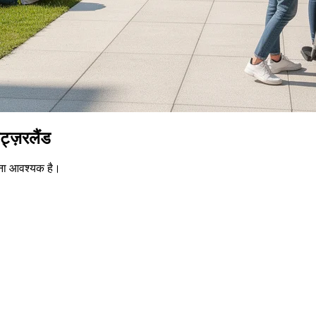
ट्ज़रलैंड
नना आवश्यक है।