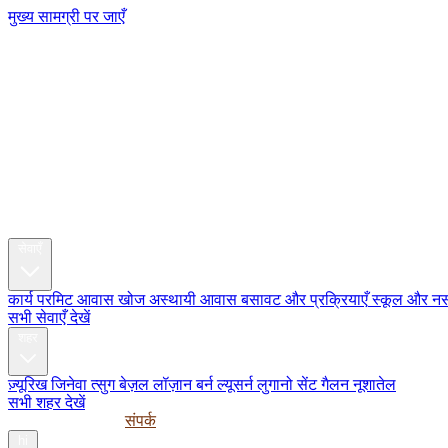
मुख्य सामग्री पर जाएँ
My Swi
रिलोकेशन
सेवाएँ
कार्य परमिट
आवास खोज
अस्थायी आवास
बसावट और प्रक्रियाएँ
स्कूल और नर्
सभी सेवाएँ देखें
शहर
ज़्यूरिख
जिनेवा
त्सुग
बेज़ल
लॉज़ान
बर्न
ल्यूसर्न
लुगानो
सेंट गैलन
नूशातेल
सभी शहर देखें
मार्गदर्शिकाएँ
कॉर्पोरेट
संपर्क
hi