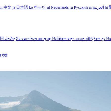
zh
中文
ja
日本語
ko
한국어
nl
Nederlands
ru
Русский
ar
العربية
hi
ह
सरी
अंतर्राष्ट्रीय स्थानांतरण
पालतू पशु रिलोकेशन
वाहन आयात
ओरिएंटेशन टूर
स्व
देखें