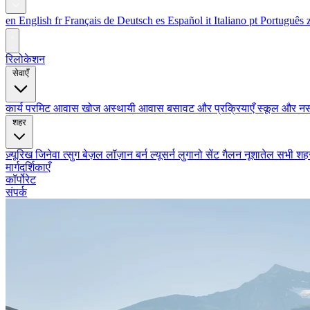
en
English
fr
Français
de
Deutsch
es
Español
it
Italiano
pt
Português
रिलोकेशन
सेवाएँ
कार्य परमिट
आवास खोज
अस्थायी आवास
बसावट और प्रक्रियाएँ
स्कूल और नर्
शहर
ज़्यूरिख
जिनेवा
त्सुग
बेज़ल
लॉज़ान
बर्न
ल्यूसर्न
लुगानो
सेंट गैलन
नूशातेल
सभी शहर 
मार्गदर्शिकाएँ
कॉर्पोरेट
संपर्क