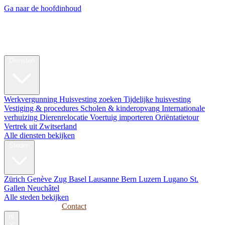
Ga naar de hoofdinhoud
My Swiss
Relocation
Relocatie
Diensten
Werkvergunning
Huisvesting zoeken
Tijdelijke huisvesting
Vestiging & procedures
Scholen & kinderopvang
Internationale
verhuizing
Dierenrelocatie
Voertuig importeren
Oriëntatietour
Vertrek uit Zwitserland
Alle diensten bekijken
Steden
Zürich
Genève
Zug
Basel
Lausanne
Bern
Luzern
Lugano
St.
Gallen
Neuchâtel
Alle steden bekijken
Gidsen
Bedrijven
Contact
nl