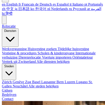
en
English
fr
Français
de
Deutsch
es
Español
it
Italiano
pt
Português
zh
中文
ja
日本語
ko
한국어
nl
Nederlands
ru
Русский
ar
العربية
hi
हिन्दी
Relocatie
Diensten
Werkvergunning
Huisvesting zoeken
Tijdelijke huisvesting
Vestiging & procedures
Scholen & kinderopvang
Internationale
verhuizing
Dierenrelocatie
Voertuig importeren
Oriëntatietour
Vertrek uit Zwitserland
Alle diensten bekijken
Steden
Zürich
Genève
Zug
Basel
Lausanne
Bern
Luzern
Lugano
St.
Gallen
Neuchâtel
Alle steden bekijken
Gidsen
Bedrijven
Contact