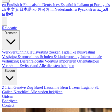
en
English
fr
Français
de
Deutsch
es
Español
it
Italiano
pt
Português
zh
中文
ja
日本語
ko
한국어
nl
Nederlands
ru
Русский
ar
العربية
hi
हिन्दी
Relocatie
Diensten
Werkvergunning
Huisvesting zoeken
Tijdelijke huisvesting
Vestiging & procedures
Scholen & kinderopvang
Internationale
verhuizing
Dierenrelocatie
Voertuig importeren
Oriëntatietour
Vertrek uit Zwitserland
Alle diensten bekijken
Steden
Zürich
Genève
Zug
Basel
Lausanne
Bern
Luzern
Lugano
St.
Gallen
Neuchâtel
Alle steden bekijken
Gidsen
Bedrijven
Contact