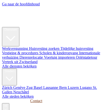
Ga naar de hoofdinhoud
My Swiss
Relocation
Relocatie
Diensten
Werkvergunning
Huisvesting zoeken
Tijdelijke huisvesting
Vestiging & procedures
Scholen & kinderopvang
Internationale
verhuizing
Dierenrelocatie
Voertuig importeren
Oriëntatietour
Vertrek uit Zwitserland
Alle diensten bekijken
Steden
Zürich
Genève
Zug
Basel
Lausanne
Bern
Luzern
Lugano
St.
Gallen
Neuchâtel
Alle steden bekijken
Gidsen
Bedrijven
Contact
nl