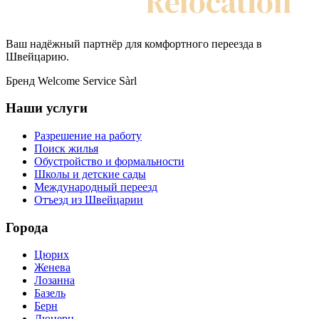
My Swiss
Relocation
Ваш надёжный партнёр для комфортного переезда в
Швейцарию.
Бренд Welcome Service Sàrl
Наши услуги
Разрешение на работу
Поиск жилья
Обустройство и формальности
Школы и детские сады
Международный переезд
Отъезд из Швейцарии
Города
Цюрих
Женева
Лозанна
Базель
Берн
Люцерн