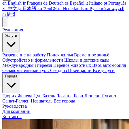
en
English
fr
Français
de
Deutsch
es
Español
it
Italiano
pt
Português
zh
中文
ja
日本語
ko
한국어
nl
Nederlands
ru
Русский
ar
العربية
hi
हिन्दी
Релокация
Услуги
Разрешение на работу
Поиск жилья
Временное жильё
Обустройство и формальности
Школы и детские сады
Международный переезд
Перевоз животных
Ввоз автомобиля
Ознакомительный тур
Отъезд из Швейцарии
Все услуги
Города
Цюрих
Женева
Цуг
Базель
Лозанна
Берн
Люцерн
Лугано
Санкт-Галлен
Невшатель
Все города
Руководства
Для компаний
Контакты