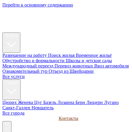
Перейти к основному содержанию
My Swiss
Relocation
Релокация
Услуги
Разрешение на работу
Поиск жилья
Временное жильё
Обустройство и формальности
Школы и детские сады
Международный переезд
Перевоз животных
Ввоз автомобиля
Ознакомительный тур
Отъезд из Швейцарии
Все услуги
Города
Цюрих
Женева
Цуг
Базель
Лозанна
Берн
Люцерн
Лугано
Санкт-Галлен
Невшатель
Все города
Руководства
Для компаний
Контакты
ru