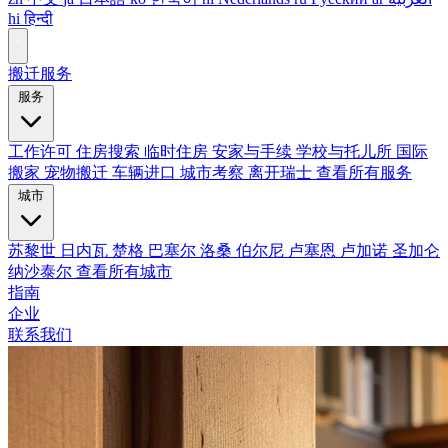
hi
हिन्दी
搬迁服务
服务
工作许可
住房搜索
临时住房
安家与手续
学校与托儿所
国际
搬家
宠物搬迁
车辆进口
城市考察
离开瑞士
查看所有服务
城市
苏黎世
日内瓦
楚格
巴塞尔
洛桑
伯尔尼
卢塞恩
卢加诺
圣加仑
纳沙泰尔
查看所有城市
指南
企业
联系我们