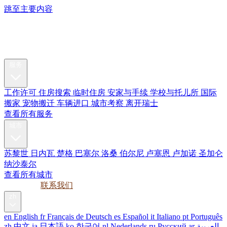
跳至主要内容
My Swiss
Relocation
搬迁服务
服务
工作许可
住房搜索
临时住房
安家与手续
学校与托儿所
国际
搬家
宠物搬迁
车辆进口
城市考察
离开瑞士
查看所有服务
城市
苏黎世
日内瓦
楚格
巴塞尔
洛桑
伯尔尼
卢塞恩
卢加诺
圣加仑
纳沙泰尔
查看所有城市
指南
企业
联系我们
zh
en
English
fr
Français
de
Deutsch
es
Español
it
Italiano
pt
Português
zh
中文
ja
日本語
ko
한국어
nl
Nederlands
ru
Русский
ar
العربية