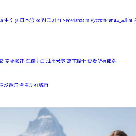
zh
中文
ja
日本語
ko
한국어
nl
Nederlands
ru
Русский
ar
العربية
hi
ह
家
宠物搬迁
车辆进口
城市考察
离开瑞士
查看所有服务
纳沙泰尔
查看所有城市