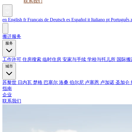
指南
企业
联系我们
zh
en
English
fr
Français
de
Deutsch
es
Español
it
Italiano
pt
Português
搬迁服务
服务
工作许可
住房搜索
临时住房
安家与手续
学校与托儿所
国际搬
城市
苏黎世
日内瓦
楚格
巴塞尔
洛桑
伯尔尼
卢塞恩
卢加诺
圣加仑
指南
企业
联系我们