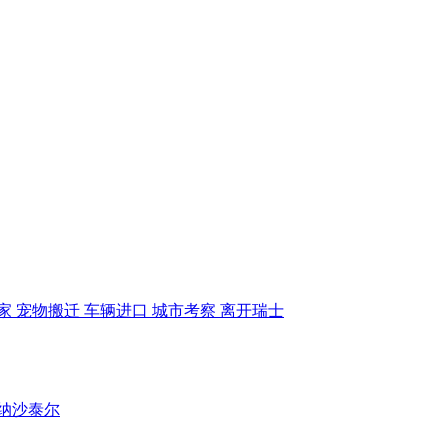
ss
Relo
家
宠物搬迁
车辆进口
城市考察
离开瑞士
纳沙泰尔