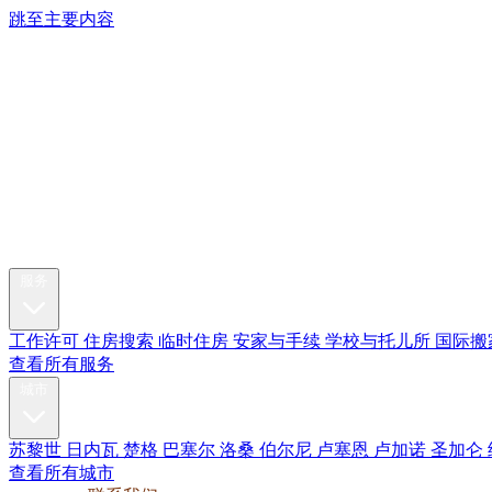
跳至主要内容
My Swi
搬迁服务
服务
工作许可
住房搜索
临时住房
安家与手续
学校与托儿所
国际搬
查看所有服务
城市
苏黎世
日内瓦
楚格
巴塞尔
洛桑
伯尔尼
卢塞恩
卢加诺
圣加仑
查看所有城市