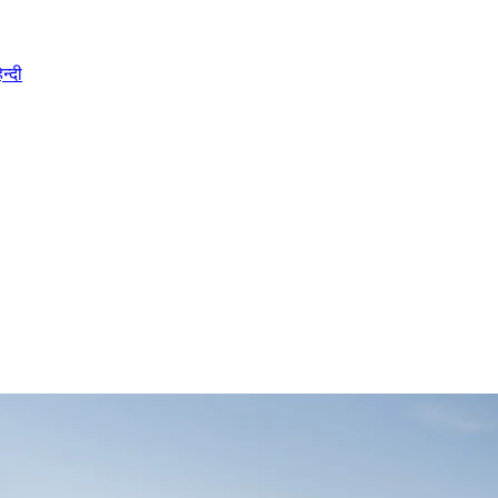
िन्दी