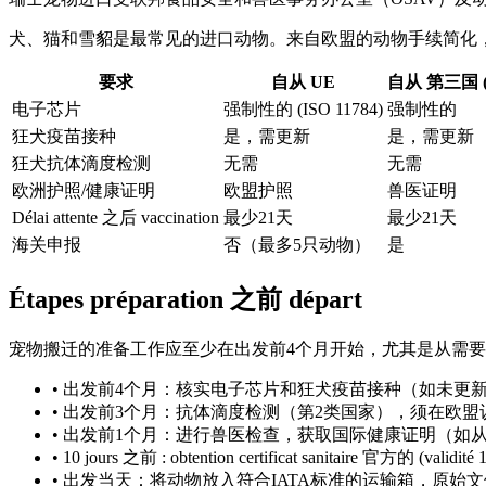
犬、猫和雪貂是最常见的进口动物。来自欧盟的动物手续简化
要求
自从 UE
自从 第三国 (ca
电子芯片
强制性的 (ISO 11784)
强制性的
狂犬疫苗接种
是，需更新
是，需更新
狂犬抗体滴度检测
无需
无需
欧洲护照/健康证明
欧盟护照
兽医证明
Délai attente 之后 vaccination
最少21天
最少21天
海关申报
否（最多5只动物）
是
Étapes préparation 之前 départ
宠物搬迁的准备工作应至少在出发前4个月开始，尤其是从需
•
出发前4个月：核实电子芯片和狂犬疫苗接种（如未更
•
出发前3个月：抗体滴度检测（第2类国家），须在欧盟
•
出发前1个月：进行兽医检查，获取国际健康证明（如从
•
10 jours 之前 : obtention certificat sanitaire 官方的 (validité 1
•
出发当天：将动物放入符合IATA标准的运输箱，原始