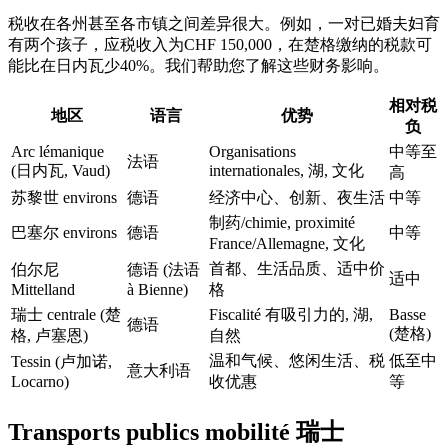
税收在各州甚至各市镇之间差异很大。例如，一对已婚夫妇育
有两个孩子，应税收入为CHF 150,000，在楚格缴纳的税款可
能比在日内瓦少40%。我们帮助您了解这些财务影响。
相对税
地区
语言
优势
负
Arc lémanique
Organisations
中等至
法语
(日内瓦, Vaud)
internationales, 湖, 文化
高
苏黎世 environs
德语
经济中心、创新、夜生活
中等
制药/chimie, proximité
巴塞尔 environs
德语
中等
France/Allemagne, 文化
首都、生活品质、适中价
伯尔尼
德语 (法语
适中
Mittelland
à Bienne)
格
瑞士 centrale (楚
Fiscalité 有吸引力的, 湖,
Basse
德语
(楚格)
格, 卢塞恩)
自然
温和气候、悠闲生活、税
低至中
Tessin (卢加诺,
意大利语
Locarno)
收优惠
等
Transports publics mobilité 瑞士