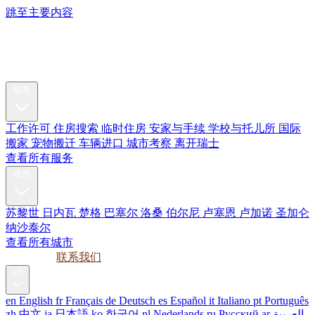
跳至主要内容
My Swiss
Relocation
搬迁服务
服务
工作许可
住房搜索
临时住房
安家与手续
学校与托儿所
国际
搬家
宠物搬迁
车辆进口
城市考察
离开瑞士
查看所有服务
城市
苏黎世
日内瓦
楚格
巴塞尔
洛桑
伯尔尼
卢塞恩
卢加诺
圣加仑
纳沙泰尔
查看所有城市
指南
企业
联系我们
zh
en
English
fr
Français
de
Deutsch
es
Español
it
Italiano
pt
Português
zh
中文
ja
日本語
ko
한국어
nl
Nederlands
ru
Русский
ar
العربية