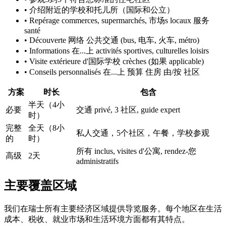
•
介绍附近的学校和托儿所（国际和公立）
•
Repérage commerces, supermarchés, 市场s locaux 服务
santé
•
Découverte 网络 公共交通 (bus, 电车, 火车, métro)
•
Informations 在...上 activités sportives, culturelles loisirs
•
Visite extérieure d'国际学校 crèches (如果 applicable)
•
Conseils personnalisés 在...上 预算 住房 由/按 社区
方案
时长
包含
半天（4小
必要
交通 privé, 3 社区, guide expert
时）
完整
全天（8小
私人交通，5个社区，午餐，学校参观
的
时）
所有 inclus, visites d'公寓, rendez-您
高级
2天
administratifs
主要覆盖区域
我们在瑞士所有主要经济区域提供导览服务。每个地区在生活
成本、税收、就业市场和生活环境方面都有其特点。