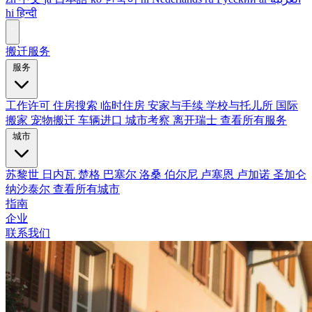
hi
हिन्दी
搬迁服务
服务
工作许可
住房搜索
临时住房
安家与手续
学校与托儿所
国际
搬家
宠物搬迁
车辆进口
城市考察
离开瑞士
查看所有服务
城市
苏黎世
日内瓦
楚格
巴塞尔
洛桑
伯尔尼
卢塞恩
卢加诺
圣加仑
纳沙泰尔
查看所有城市
指南
企业
联系我们