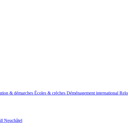
ss
Relo
lation & démarches
Écoles & crèches
Déménagement international
Relo
all
Neuchâtel