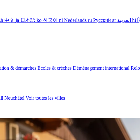
zh
中文
ja
日本語
ko
한국어
nl
Nederlands
ru
Русский
ar
العربية
hi
ह
lation & démarches
Écoles & crèches
Déménagement international
Relo
all
Neuchâtel
Voir toutes les villes