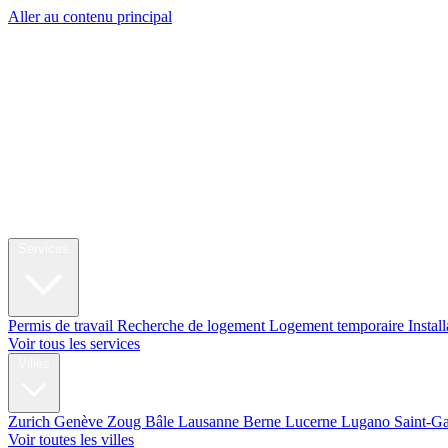
Aller au contenu principal
My Swi
Relocation
Services
Permis de travail
Recherche de logement
Logement temporaire
Instal
Voir tous les services
Villes
Zurich
Genève
Zoug
Bâle
Lausanne
Berne
Lucerne
Lugano
Saint-G
Voir toutes les villes