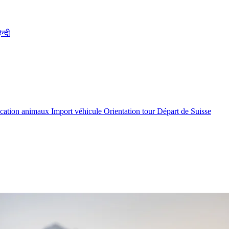
िन्दी
cation animaux
Import véhicule
Orientation tour
Départ de Suisse