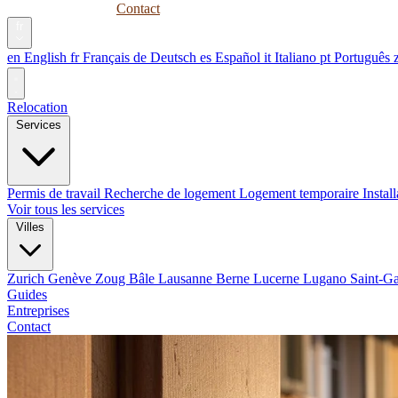
Guides
Entreprises
Contact
fr
en
English
fr
Français
de
Deutsch
es
Español
it
Italiano
pt
Português
Relocation
Services
Permis de travail
Recherche de logement
Logement temporaire
Instal
Voir tous les services
Villes
Zurich
Genève
Zoug
Bâle
Lausanne
Berne
Lucerne
Lugano
Saint-G
Guides
Entreprises
Contact