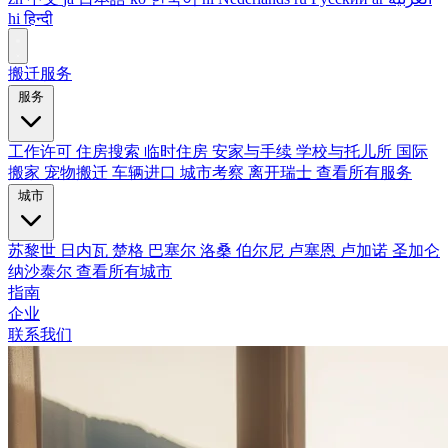
hi
हिन्दी
搬迁服务
服务
工作许可
住房搜索
临时住房
安家与手续
学校与托儿所
国际
搬家
宠物搬迁
车辆进口
城市考察
离开瑞士
查看所有服务
城市
苏黎世
日内瓦
楚格
巴塞尔
洛桑
伯尔尼
卢塞恩
卢加诺
圣加仑
纳沙泰尔
查看所有城市
指南
企业
联系我们