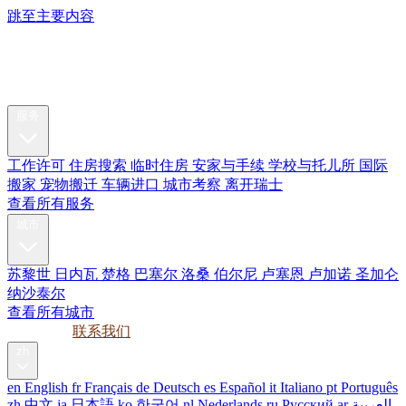
跳至主要内容
My Swiss
Relocation
搬迁服务
服务
工作许可
住房搜索
临时住房
安家与手续
学校与托儿所
国际
搬家
宠物搬迁
车辆进口
城市考察
离开瑞士
查看所有服务
城市
苏黎世
日内瓦
楚格
巴塞尔
洛桑
伯尔尼
卢塞恩
卢加诺
圣加仑
纳沙泰尔
查看所有城市
指南
企业
联系我们
zh
en
English
fr
Français
de
Deutsch
es
Español
it
Italiano
pt
Português
zh
中文
ja
日本語
ko
한국어
nl
Nederlands
ru
Русский
ar
العربية