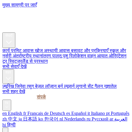
मुख्य सामग्री पर जाएँ
My Swiss
Relocation
रिलोकेशन
सेवाएँ
कार्य परमिट
आवास खोज
अस्थायी आवास
बसावट और प्रक्रियाएँ
स्कूल और
नर्सरी
अंतर्राष्ट्रीय स्थानांतरण
पालतू पशु रिलोकेशन
वाहन आयात
ओरिएंटेशन
टूर
स्विट्ज़रलैंड से प्रस्थान
सभी सेवाएँ देखें
शहर
ज़्यूरिख
जिनेवा
त्सुग
बेज़ल
लॉज़ान
बर्न
ल्यूसर्न
लुगानो
सेंट गैलन
नूशातेल
सभी शहर देखें
मार्गदर्शिकाएँ
कॉर्पोरेट
संपर्क
hi
en
English
fr
Français
de
Deutsch
es
Español
it
Italiano
pt
Português
zh
中文
ja
日本語
ko
한국어
nl
Nederlands
ru
Русский
ar
العربية
hi
हिन्दी