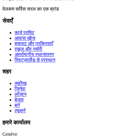
वेलकम सर्विस सरल का एक ब्रांड
सेवाएँ
कार्य परमिट
आवास खोज
बसावट और प्रक्रियाएँ
स्कूल और नर्सरी
अंतर्राष्ट्रीय स्थानांतरण
स्विट्ज़रलैंड से प्रस्थान
शहर
ज़्यूरिख
जिनेवा
लॉज़ान
बेज़ल
बर्न
ल्यूसर्न
हमारे कार्यालय
Genève