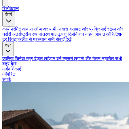
रिलोकेशन
सेवाएँ
कार्य परमिट
आवास खोज
अस्थायी आवास
बसावट और प्रक्रियाएँ
स्कूल और
नर्सरी
अंतर्राष्ट्रीय स्थानांतरण
पालतू पशु रिलोकेशन
वाहन आयात
ओरिएंटेशन
टूर
स्विट्ज़रलैंड से प्रस्थान
सभी सेवाएँ देखें
शहर
ज़्यूरिख
जिनेवा
त्सुग
बेज़ल
लॉज़ान
बर्न
ल्यूसर्न
लुगानो
सेंट गैलन
नूशातेल
सभी
शहर देखें
मार्गदर्शिकाएँ
कॉर्पोरेट
संपर्क