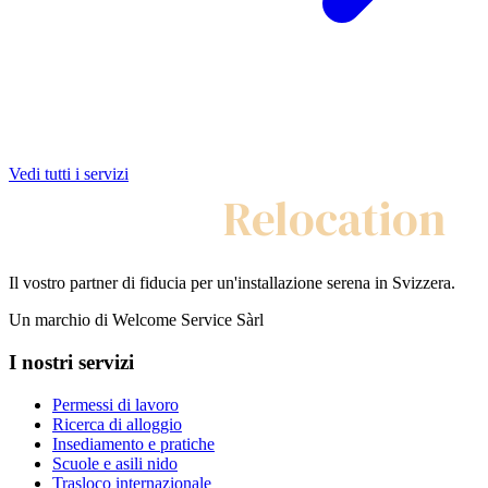
Vedi tutti i servizi
My Swiss
Relocation
Il vostro partner di fiducia per un'installazione serena in Svizzera.
Un marchio di Welcome Service Sàrl
I nostri servizi
Permessi di lavoro
Ricerca di alloggio
Insediamento e pratiche
Scuole e asili nido
Trasloco internazionale