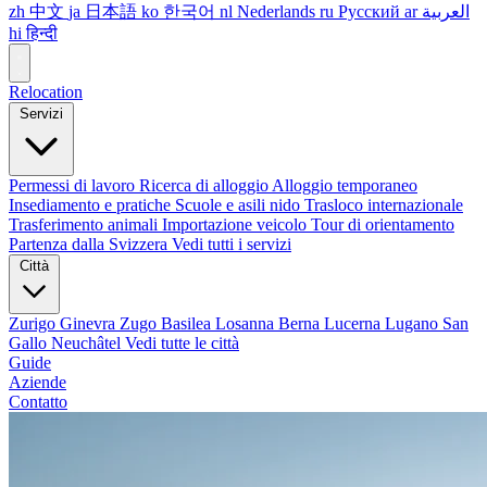
zh
中文
ja
日本語
ko
한국어
nl
Nederlands
ru
Русский
ar
العربية
hi
हिन्दी
Relocation
Servizi
Permessi di lavoro
Ricerca di alloggio
Alloggio temporaneo
Insediamento e pratiche
Scuole e asili nido
Trasloco internazionale
Trasferimento animali
Importazione veicolo
Tour di orientamento
Partenza dalla Svizzera
Vedi tutti i servizi
Città
Zurigo
Ginevra
Zugo
Basilea
Losanna
Berna
Lucerna
Lugano
San
Gallo
Neuchâtel
Vedi tutte le città
Guide
Aziende
Contatto