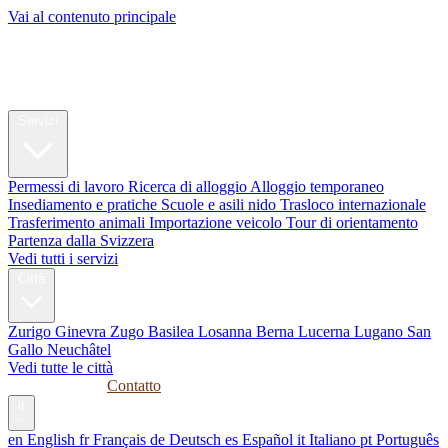
Vai al contenuto principale
My Swiss
Relocation
Relocation
Servizi
Permessi di lavoro
Ricerca di alloggio
Alloggio temporaneo
Insediamento e pratiche
Scuole e asili nido
Trasloco internazionale
Trasferimento animali
Importazione veicolo
Tour di orientamento
Partenza dalla Svizzera
Vedi tutti i servizi
Città
Zurigo
Ginevra
Zugo
Basilea
Losanna
Berna
Lucerna
Lugano
San
Gallo
Neuchâtel
Vedi tutte le città
Guide
Aziende
Contatto
it
en
English
fr
Français
de
Deutsch
es
Español
it
Italiano
pt
Português