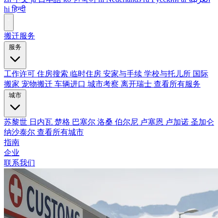
hi
हिन्दी
搬迁服务
服务
工作许可
住房搜索
临时住房
安家与手续
学校与托儿所
国际
搬家
宠物搬迁
车辆进口
城市考察
离开瑞士
查看所有服务
城市
苏黎世
日内瓦
楚格
巴塞尔
洛桑
伯尔尼
卢塞恩
卢加诺
圣加仑
纳沙泰尔
查看所有城市
指南
企业
联系我们