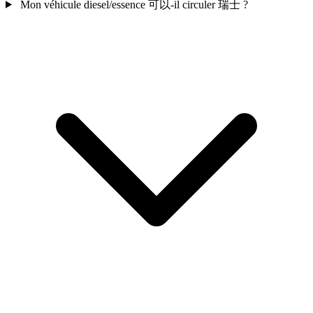
Mon véhicule diesel/essence 可以-il circuler 瑞士 ?