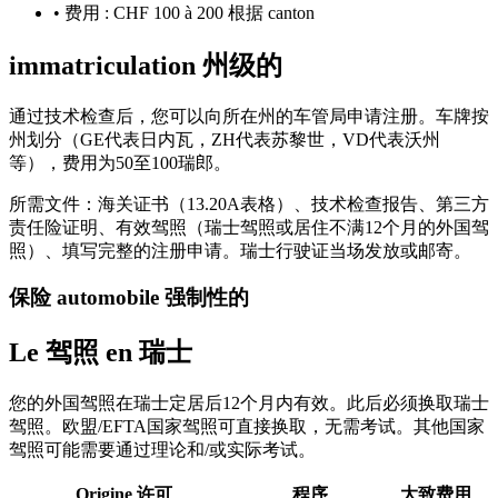
•
费用 : CHF 100 à 200 根据 canton
immatriculation 州级的
通过技术检查后，您可以向所在州的车管局申请注册。车牌按
州划分（GE代表日内瓦，ZH代表苏黎世，VD代表沃州
等），费用为50至100瑞郎。
所需文件：海关证书（13.20A表格）、技术检查报告、第三方
责任险证明、有效驾照（瑞士驾照或居住不满12个月的外国驾
照）、填写完整的注册申请。瑞士行驶证当场发放或邮寄。
保险 automobile 强制性的
Le 驾照 en 瑞士
您的外国驾照在瑞士定居后12个月内有效。此后必须换取瑞士
驾照。欧盟/EFTA国家驾照可直接换取，无需考试。其他国家
驾照可能需要通过理论和/或实际考试。
Origine 许可
程序
大致费用