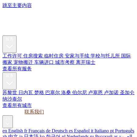
跳至主要内容
My Swiss
Relocation
搬迁服务
服务
工作许可
住房搜索
临时住房
安家与手续
学校与托儿所
国际
搬家
宠物搬迁
车辆进口
城市考察
离开瑞士
查看所有服务
城市
苏黎世
日内瓦
楚格
巴塞尔
洛桑
伯尔尼
卢塞恩
卢加诺
圣加仑
纳沙泰尔
查看所有城市
指南
企业
联系我们
zh
en
English
fr
Français
de
Deutsch
es
Español
it
Italiano
pt
Português
zh
中文
ja
日本語
ko
한국어
nl
Nederlands
ru
Русский
ar
العربية