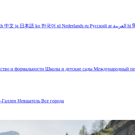
zh
中文
ja
日本語
ko
한국어
nl
Nederlands
ru
Русский
ar
العربية
hi
ह
ство и формальности
Школы и детские сады
Международный пе
т-Галлен
Невшатель
Все города