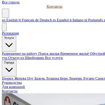
Все города
Руководства
Для компаний
Контакты
ru
en
English
fr
Français
de
Deutsch
es
Español
it
Italiano
pt
Português
Релокация
Услуги
Разрешение на работу
Поиск жилья
Временное жильё
Обустрой
тур
Отъезд из Швейцарии
Все услуги
Города
Цюрих
Женева
Цуг
Базель
Лозанна
Берн
Люцерн
Лугано
Санк
Руководства
Для компаний
Контакты