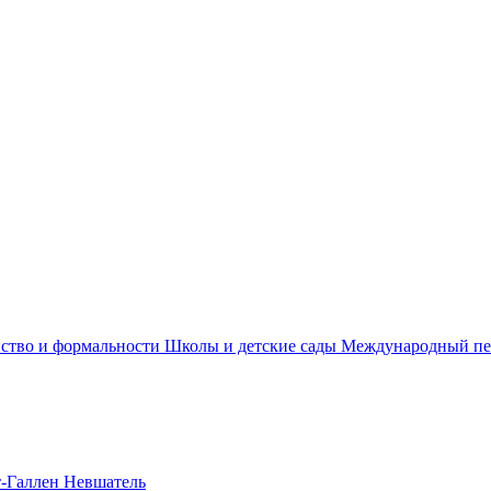
ss
Relo
ство и формальности
Школы и детские сады
Международный пе
т-Галлен
Невшатель