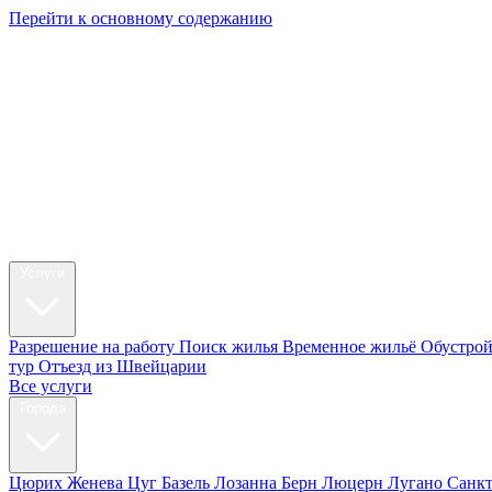
Перейти к основному содержанию
My Swi
Релокация
Услуги
Разрешение на работу
Поиск жилья
Временное жильё
Обустрой
тур
Отъезд из Швейцарии
Все услуги
Города
Цюрих
Женева
Цуг
Базель
Лозанна
Берн
Люцерн
Лугано
Санк